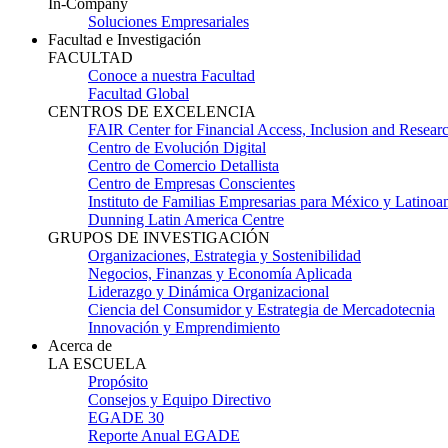
In-Company
Soluciones Empresariales
Facultad e Investigación
FACULTAD
Conoce a nuestra Facultad
Facultad Global
CENTROS DE EXCELENCIA
FAIR Center for Financial Access, Inclusion and Resear
Centro de Evolución Digital
Centro de Comercio Detallista
Centro de Empresas Conscientes
Instituto de Familias Empresarias para México y Latinoa
Dunning Latin America Centre
GRUPOS DE INVESTIGACIÓN
Organizaciones, Estrategia y Sostenibilidad
Negocios, Finanzas y Economía Aplicada
Liderazgo y Dinámica Organizacional
Ciencia del Consumidor y Estrategia de Mercadotecnia
Innovación y Emprendimiento
Acerca de
LA ESCUELA
Propósito
Consejos y Equipo Directivo
EGADE 30
Reporte Anual EGADE