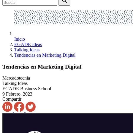
Inicio
EGADE Ideas
Talking Ideas
Tendencias en Marketing Digital
Tendencias en Marketing Digital
Mercadotecnia
Talking Ideas
EGADE Business School
9 Febrero, 2023
Compartir