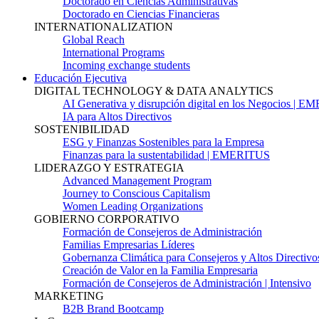
Doctorado en Ciencias Administrativas
Doctorado en Ciencias Financieras
INTERNATIONALIZATION
Global Reach
International Programs
Incoming exchange students
Educación Ejecutiva
DIGITAL TECHNOLOGY & DATA ANALYTICS
AI Generativa y disrupción digital en los Negocios | 
IA para Altos Directivos
SOSTENIBILIDAD
ESG y Finanzas Sostenibles para la Empresa
Finanzas para la sustentabilidad | EMERITUS
LIDERAZGO Y ESTRATEGIA
Advanced Management Program
Journey to Conscious Capitalism
Women Leading Organizations
GOBIERNO CORPORATIVO
Formación de Consejeros de Administración
Familias Empresarias Líderes
Gobernanza Climática para Consejeros y Altos Directivo
Creación de Valor en la Familia Empresaria
Formación de Consejeros de Administración | Intensivo
MARKETING
B2B Brand Bootcamp