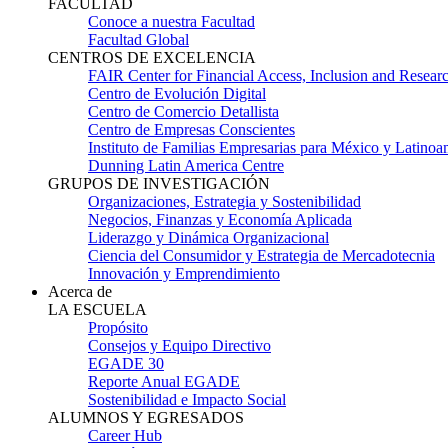
FACULTAD
Conoce a nuestra Facultad
Facultad Global
CENTROS DE EXCELENCIA
FAIR Center for Financial Access, Inclusion and Resear
Centro de Evolución Digital
Centro de Comercio Detallista
Centro de Empresas Conscientes
Instituto de Familias Empresarias para México y Latinoa
Dunning Latin America Centre
GRUPOS DE INVESTIGACIÓN
Organizaciones, Estrategia y Sostenibilidad
Negocios, Finanzas y Economía Aplicada
Liderazgo y Dinámica Organizacional
Ciencia del Consumidor y Estrategia de Mercadotecnia
Innovación y Emprendimiento
Acerca de
LA ESCUELA
Propósito
Consejos y Equipo Directivo
EGADE 30
Reporte Anual EGADE
Sostenibilidad e Impacto Social
ALUMNOS Y EGRESADOS
Career Hub