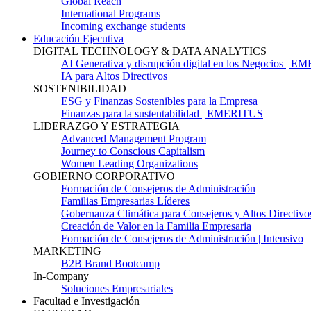
Global Reach
International Programs
Incoming exchange students
Educación Ejecutiva
DIGITAL TECHNOLOGY & DATA ANALYTICS
AI Generativa y disrupción digital en los Negocios | 
IA para Altos Directivos
SOSTENIBILIDAD
ESG y Finanzas Sostenibles para la Empresa
Finanzas para la sustentabilidad | EMERITUS
LIDERAZGO Y ESTRATEGIA
Advanced Management Program
Journey to Conscious Capitalism
Women Leading Organizations
GOBIERNO CORPORATIVO
Formación de Consejeros de Administración
Familias Empresarias Líderes
Gobernanza Climática para Consejeros y Altos Directivo
Creación de Valor en la Familia Empresaria
Formación de Consejeros de Administración | Intensivo
MARKETING
B2B Brand Bootcamp
In-Company
Soluciones Empresariales
Facultad e Investigación