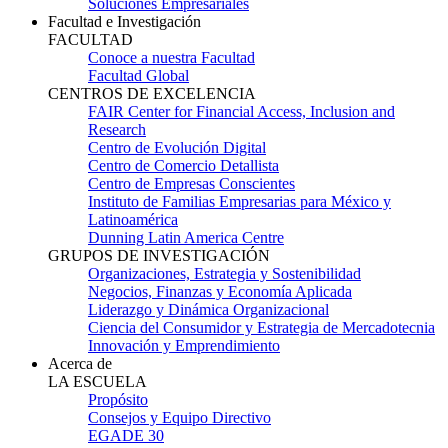
Soluciones Empresariales
Facultad e Investigación
FACULTAD
Conoce a nuestra Facultad
Facultad Global
CENTROS DE EXCELENCIA
FAIR Center for Financial Access, Inclusion and
Research
Centro de Evolución Digital
Centro de Comercio Detallista
Centro de Empresas Conscientes
Instituto de Familias Empresarias para México y
Latinoamérica
Dunning Latin America Centre
GRUPOS DE INVESTIGACIÓN
Organizaciones, Estrategia y Sostenibilidad
Negocios, Finanzas y Economía Aplicada
Liderazgo y Dinámica Organizacional
Ciencia del Consumidor y Estrategia de Mercadotecnia
Innovación y Emprendimiento
Acerca de
LA ESCUELA
Propósito
Consejos y Equipo Directivo
EGADE 30