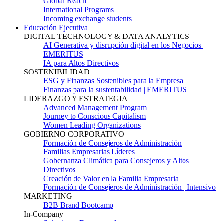
Global Reach
International Programs
Incoming exchange students
Educación Ejecutiva
DIGITAL TECHNOLOGY & DATA ANALYTICS
AI Generativa y disrupción digital en los Negocios |
EMERITUS
IA para Altos Directivos
SOSTENIBILIDAD
ESG y Finanzas Sostenibles para la Empresa
Finanzas para la sustentabilidad | EMERITUS
LIDERAZGO Y ESTRATEGIA
Advanced Management Program
Journey to Conscious Capitalism
Women Leading Organizations
GOBIERNO CORPORATIVO
Formación de Consejeros de Administración
Familias Empresarias Líderes
Gobernanza Climática para Consejeros y Altos
Directivos
Creación de Valor en la Familia Empresaria
Formación de Consejeros de Administración | Intensivo
MARKETING
B2B Brand Bootcamp
In-Company