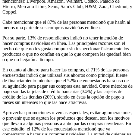
menciones): Liverpool, Amazon, Walmart, Costco, Palacio de
Hierro, Mercado Libre, Sears, Sam’s Club, H&M, Zara, Chedraui, y
Coppel.
Cabe mencionar que el 87% de las personas mencionó que harán al
menos una parte de sus compras navideñas en línea.
Por su parte, 13% de respondientes indicó no tener intención de
hacer compras navideñas en línea. Las principales razones son el
hecho de que no les gusta comprar sin inspeccionar físicamente los
productos o que no confían en que lo que compren les quedará bien
o que no llegarán a tiempo.
En cuanto al dinero para hacer las compras, el 71% de las personas
encuestadas indicó que utilizará sus ahorros como principal fuente
de financiamiento mientras que el 52% de encuestados hará uso de
su aguinaldo para pagar sus compras esta navidad. Otros métodos de
pago son las tarjetas de crédito bancarias (34%) y las tarjetas de
crédito de las tiendas (20%), siendo en éstas la opción de pago a
meses sin intereses lo que las hace atractivas.
Aprovechar promociones o ventas especiales, evitar aglomeraciones,
o prevenir que se agoten los productos que desean, son los motivos
que llevan a algunas personas a anticipar las compras navideñas. En
este estudio, el 12% de los encuestados mencionó que ya
comenzaron a hacer sus compras navideñas. La mitad de quienes ya