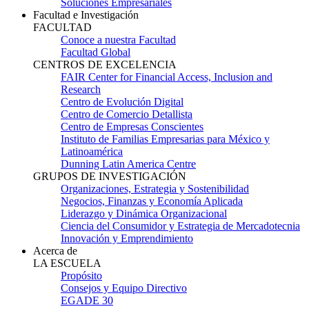
Soluciones Empresariales
Facultad e Investigación
FACULTAD
Conoce a nuestra Facultad
Facultad Global
CENTROS DE EXCELENCIA
FAIR Center for Financial Access, Inclusion and
Research
Centro de Evolución Digital
Centro de Comercio Detallista
Centro de Empresas Conscientes
Instituto de Familias Empresarias para México y
Latinoamérica
Dunning Latin America Centre
GRUPOS DE INVESTIGACIÓN
Organizaciones, Estrategia y Sostenibilidad
Negocios, Finanzas y Economía Aplicada
Liderazgo y Dinámica Organizacional
Ciencia del Consumidor y Estrategia de Mercadotecnia
Innovación y Emprendimiento
Acerca de
LA ESCUELA
Propósito
Consejos y Equipo Directivo
EGADE 30