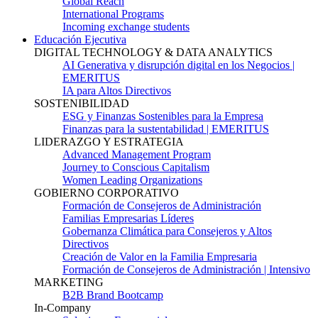
Global Reach
International Programs
Incoming exchange students
Educación Ejecutiva
DIGITAL TECHNOLOGY & DATA ANALYTICS
AI Generativa y disrupción digital en los Negocios |
EMERITUS
IA para Altos Directivos
SOSTENIBILIDAD
ESG y Finanzas Sostenibles para la Empresa
Finanzas para la sustentabilidad | EMERITUS
LIDERAZGO Y ESTRATEGIA
Advanced Management Program
Journey to Conscious Capitalism
Women Leading Organizations
GOBIERNO CORPORATIVO
Formación de Consejeros de Administración
Familias Empresarias Líderes
Gobernanza Climática para Consejeros y Altos
Directivos
Creación de Valor en la Familia Empresaria
Formación de Consejeros de Administración | Intensivo
MARKETING
B2B Brand Bootcamp
In-Company