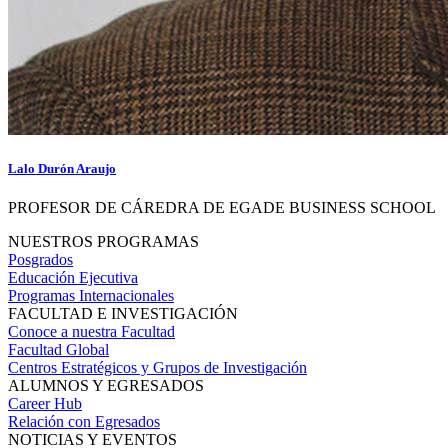
Lalo Durón Araujo
PROFESOR DE CÁREDRA DE EGADE BUSINESS SCHOOL
NUESTROS PROGRAMAS
Posgrados
Educación Ejecutiva
Programas Internacionales
FACULTAD E INVESTIGACIÓN
Conoce a nuestra Facultad
Facultad Global
Centros Estratégicos y Grupos de Investigación
ALUMNOS Y EGRESADOS
Career Hub
Relación con Egresados
NOTICIAS Y EVENTOS