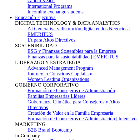
Global Reach
International Programs
Incoming exchange students
Educación Ejecutiva
DIGITAL TECHNOLOGY & DATA ANALYTICS
AI Generativa y disrupción digital en los Negocios |
EMERITUS
IA para Altos Directivos
SOSTENIBILIDAD
ESG y Finanzas Sostenibles para la Empresa
Finanzas para la sustentabilidad | EMERITUS
LIDERAZGO Y ESTRATEGIA
Advanced Management Program
Journey to Conscious Capitalism
Women Leading Organizations
GOBIERNO CORPORATIVO
Formación de Consejeros de Administración
Familias Empresarias Líderes
Gobernanza Climática para Consejeros y Altos
Directivos
Creación de Valor en la Familia Empresaria
Formación de Consejeros de Administración | Intensivo
MARKETING
B2B Brand Bootcamp
In-Company