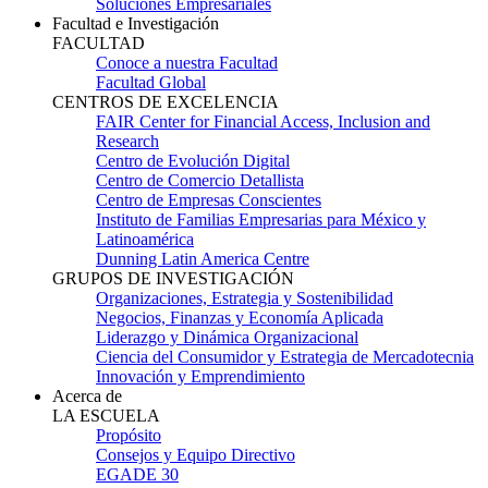
Soluciones Empresariales
Facultad e Investigación
FACULTAD
Conoce a nuestra Facultad
Facultad Global
CENTROS DE EXCELENCIA
FAIR Center for Financial Access, Inclusion and
Research
Centro de Evolución Digital
Centro de Comercio Detallista
Centro de Empresas Conscientes
Instituto de Familias Empresarias para México y
Latinoamérica
Dunning Latin America Centre
GRUPOS DE INVESTIGACIÓN
Organizaciones, Estrategia y Sostenibilidad
Negocios, Finanzas y Economía Aplicada
Liderazgo y Dinámica Organizacional
Ciencia del Consumidor y Estrategia de Mercadotecnia
Innovación y Emprendimiento
Acerca de
LA ESCUELA
Propósito
Consejos y Equipo Directivo
EGADE 30