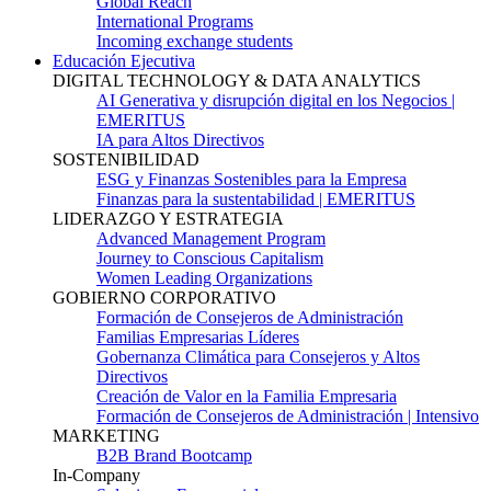
Global Reach
International Programs
Incoming exchange students
Educación Ejecutiva
DIGITAL TECHNOLOGY & DATA ANALYTICS
AI Generativa y disrupción digital en los Negocios |
EMERITUS
IA para Altos Directivos
SOSTENIBILIDAD
ESG y Finanzas Sostenibles para la Empresa
Finanzas para la sustentabilidad | EMERITUS
LIDERAZGO Y ESTRATEGIA
Advanced Management Program
Journey to Conscious Capitalism
Women Leading Organizations
GOBIERNO CORPORATIVO
Formación de Consejeros de Administración
Familias Empresarias Líderes
Gobernanza Climática para Consejeros y Altos
Directivos
Creación de Valor en la Familia Empresaria
Formación de Consejeros de Administración | Intensivo
MARKETING
B2B Brand Bootcamp
In-Company