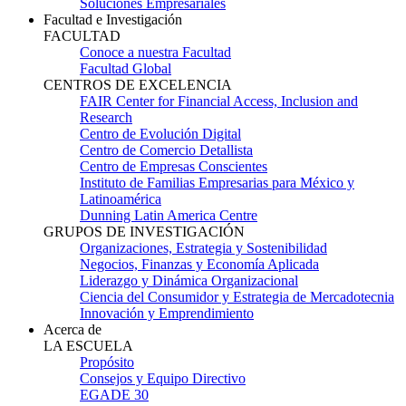
Soluciones Empresariales
Facultad e Investigación
FACULTAD
Conoce a nuestra Facultad
Facultad Global
CENTROS DE EXCELENCIA
FAIR Center for Financial Access, Inclusion and
Research
Centro de Evolución Digital
Centro de Comercio Detallista
Centro de Empresas Conscientes
Instituto de Familias Empresarias para México y
Latinoamérica
Dunning Latin America Centre
GRUPOS DE INVESTIGACIÓN
Organizaciones, Estrategia y Sostenibilidad
Negocios, Finanzas y Economía Aplicada
Liderazgo y Dinámica Organizacional
Ciencia del Consumidor y Estrategia de Mercadotecnia
Innovación y Emprendimiento
Acerca de
LA ESCUELA
Propósito
Consejos y Equipo Directivo
EGADE 30