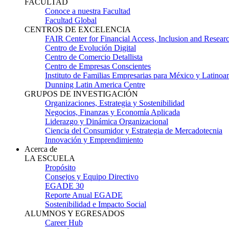
FACULTAD
Conoce a nuestra Facultad
Facultad Global
CENTROS DE EXCELENCIA
FAIR Center for Financial Access, Inclusion and Resear
Centro de Evolución Digital
Centro de Comercio Detallista
Centro de Empresas Conscientes
Instituto de Familias Empresarias para México y Latinoa
Dunning Latin America Centre
GRUPOS DE INVESTIGACIÓN
Organizaciones, Estrategia y Sostenibilidad
Negocios, Finanzas y Economía Aplicada
Liderazgo y Dinámica Organizacional
Ciencia del Consumidor y Estrategia de Mercadotecnia
Innovación y Emprendimiento
Acerca de
LA ESCUELA
Propósito
Consejos y Equipo Directivo
EGADE 30
Reporte Anual EGADE
Sostenibilidad e Impacto Social
ALUMNOS Y EGRESADOS
Career Hub