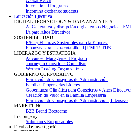
Global Reach
International Programs
Incoming exchange students
Educación Ejecutiva
DIGITAL TECHNOLOGY & DATA ANALYTICS
AI Generativa y disrupción digital en los Negocios | 
IA para Altos Directivos
SOSTENIBILIDAD
ESG y Finanzas Sostenibles para la Empresa
Finanzas para la sustentabilidad | EMERITUS
LIDERAZGO Y ESTRATEGIA
Advanced Management Program
Journey to Conscious Capitalism
Women Leading Organizations
GOBIERNO CORPORATIVO
Formación de Consejeros de Administración
Familias Empresarias Líderes
Gobernanza Climática para Consejeros y Altos Directivo
Creación de Valor en la Familia Empresaria
Formación de Consejeros de Administración | Intensivo
MARKETING
B2B Brand Bootcamp
In-Company
Soluciones Empresariales
Facultad e Investigación