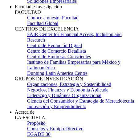
Soluciones Empresariales
Facultad e Investigación
FACULTAD
Conoce a nuestra Facultad
Facultad Global
CENTROS DE EXCELENCIA
FAIR Center for Financial Access, Inclusion and
Research
Centro de Evolución Digital
Centro de Comercio Detallista
Centro de Empresas Conscientes
Instituto de Familias Empresarias para México y
Latinoamérica
Dunning Latin America Centre
GRUPOS DE INVESTIGACIÓN
Organizaciones, Estrategia y Sostenibilidad
Negocios, Finanzas y Economía Aplicada
Liderazgo y Dinámica Organizacional
Ciencia del Consumidor y Estrategia de Mercadotecnia
Innovación y Emprendimiento
Acerca de
LA ESCUELA
Propósito
Consejos y Equipo Directivo
EGADE 30