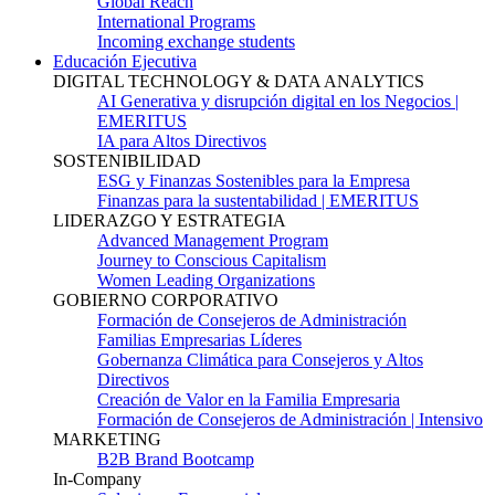
Global Reach
International Programs
Incoming exchange students
Educación Ejecutiva
DIGITAL TECHNOLOGY & DATA ANALYTICS
AI Generativa y disrupción digital en los Negocios |
EMERITUS
IA para Altos Directivos
SOSTENIBILIDAD
ESG y Finanzas Sostenibles para la Empresa
Finanzas para la sustentabilidad | EMERITUS
LIDERAZGO Y ESTRATEGIA
Advanced Management Program
Journey to Conscious Capitalism
Women Leading Organizations
GOBIERNO CORPORATIVO
Formación de Consejeros de Administración
Familias Empresarias Líderes
Gobernanza Climática para Consejeros y Altos
Directivos
Creación de Valor en la Familia Empresaria
Formación de Consejeros de Administración | Intensivo
MARKETING
B2B Brand Bootcamp
In-Company