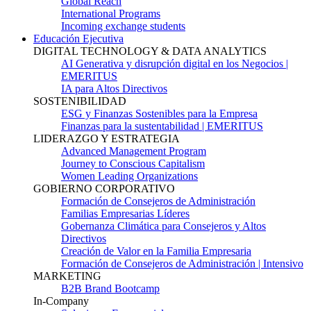
Global Reach
International Programs
Incoming exchange students
Educación Ejecutiva
DIGITAL TECHNOLOGY & DATA ANALYTICS
AI Generativa y disrupción digital en los Negocios |
EMERITUS
IA para Altos Directivos
SOSTENIBILIDAD
ESG y Finanzas Sostenibles para la Empresa
Finanzas para la sustentabilidad | EMERITUS
LIDERAZGO Y ESTRATEGIA
Advanced Management Program
Journey to Conscious Capitalism
Women Leading Organizations
GOBIERNO CORPORATIVO
Formación de Consejeros de Administración
Familias Empresarias Líderes
Gobernanza Climática para Consejeros y Altos
Directivos
Creación de Valor en la Familia Empresaria
Formación de Consejeros de Administración | Intensivo
MARKETING
B2B Brand Bootcamp
In-Company