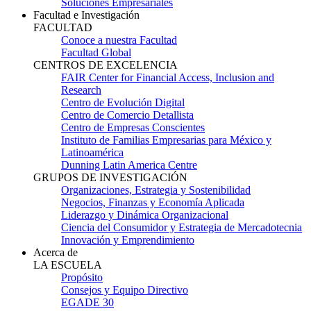
Soluciones Empresariales
Facultad e Investigación
FACULTAD
Conoce a nuestra Facultad
Facultad Global
CENTROS DE EXCELENCIA
FAIR Center for Financial Access, Inclusion and
Research
Centro de Evolución Digital
Centro de Comercio Detallista
Centro de Empresas Conscientes
Instituto de Familias Empresarias para México y
Latinoamérica
Dunning Latin America Centre
GRUPOS DE INVESTIGACIÓN
Organizaciones, Estrategia y Sostenibilidad
Negocios, Finanzas y Economía Aplicada
Liderazgo y Dinámica Organizacional
Ciencia del Consumidor y Estrategia de Mercadotecnia
Innovación y Emprendimiento
Acerca de
LA ESCUELA
Propósito
Consejos y Equipo Directivo
EGADE 30