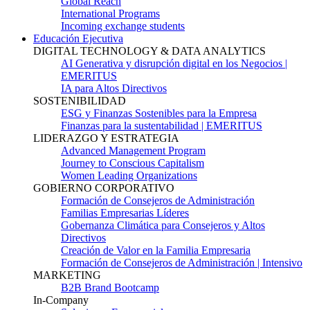
Global Reach
International Programs
Incoming exchange students
Educación Ejecutiva
DIGITAL TECHNOLOGY & DATA ANALYTICS
AI Generativa y disrupción digital en los Negocios |
EMERITUS
IA para Altos Directivos
SOSTENIBILIDAD
ESG y Finanzas Sostenibles para la Empresa
Finanzas para la sustentabilidad | EMERITUS
LIDERAZGO Y ESTRATEGIA
Advanced Management Program
Journey to Conscious Capitalism
Women Leading Organizations
GOBIERNO CORPORATIVO
Formación de Consejeros de Administración
Familias Empresarias Líderes
Gobernanza Climática para Consejeros y Altos
Directivos
Creación de Valor en la Familia Empresaria
Formación de Consejeros de Administración | Intensivo
MARKETING
B2B Brand Bootcamp
In-Company