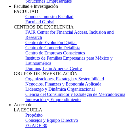
Soluciones Empresariales
Facultad e Investigación
FACULTAD
Conoce a nuestra Facultad
Facultad Global
CENTROS DE EXCELENCIA
FAIR Center for Financial Access, Inclusion and
Research
Centro de Evolución Digital
Centro de Comercio Detallista
Centro de Empresas Conscientes
Instituto de Familias Empresarias para México y
Latinoamérica
Dunning Latin America Centre
GRUPOS DE INVESTIGACIÓN
Organizaciones, Estrategia y Sostenibilidad
Negocios, Finanzas y Economía Aplicada
Liderazgo y Dinámica Organizacional
Ciencia del Consumidor y Estrategia de Mercadotecnia
Innovación y Emprendimiento
Acerca de
LA ESCUELA
Propósito
Consejos y Equipo Directivo
EGADE 30