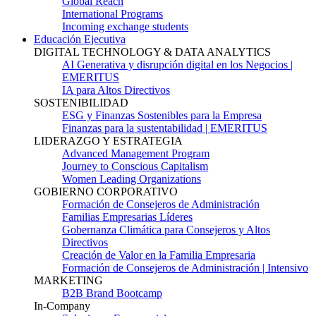
Global Reach
International Programs
Incoming exchange students
Educación Ejecutiva
DIGITAL TECHNOLOGY & DATA ANALYTICS
AI Generativa y disrupción digital en los Negocios |
EMERITUS
IA para Altos Directivos
SOSTENIBILIDAD
ESG y Finanzas Sostenibles para la Empresa
Finanzas para la sustentabilidad | EMERITUS
LIDERAZGO Y ESTRATEGIA
Advanced Management Program
Journey to Conscious Capitalism
Women Leading Organizations
GOBIERNO CORPORATIVO
Formación de Consejeros de Administración
Familias Empresarias Líderes
Gobernanza Climática para Consejeros y Altos
Directivos
Creación de Valor en la Familia Empresaria
Formación de Consejeros de Administración | Intensivo
MARKETING
B2B Brand Bootcamp
In-Company