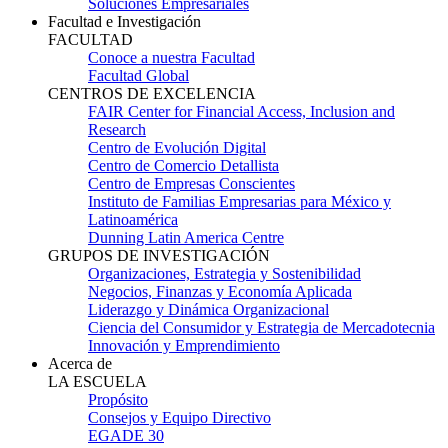
Soluciones Empresariales
Facultad e Investigación
FACULTAD
Conoce a nuestra Facultad
Facultad Global
CENTROS DE EXCELENCIA
FAIR Center for Financial Access, Inclusion and
Research
Centro de Evolución Digital
Centro de Comercio Detallista
Centro de Empresas Conscientes
Instituto de Familias Empresarias para México y
Latinoamérica
Dunning Latin America Centre
GRUPOS DE INVESTIGACIÓN
Organizaciones, Estrategia y Sostenibilidad
Negocios, Finanzas y Economía Aplicada
Liderazgo y Dinámica Organizacional
Ciencia del Consumidor y Estrategia de Mercadotecnia
Innovación y Emprendimiento
Acerca de
LA ESCUELA
Propósito
Consejos y Equipo Directivo
EGADE 30