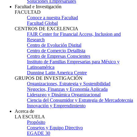
Soluciones Empresariales
Facultad e Investigación
FACULTAD
Conoce a nuestra Facultad
Facultad Global
CENTROS DE EXCELENCIA
FAIR Center for Financial Access, Inclusion and
Research
Centro de Evolución Digital
Centro de Comercio Detallista
Centro de Empresas Conscientes
Instituto de Familias Empresarias para México y
Latinoamérica
Dunning Latin America Centre
GRUPOS DE INVESTIGACIÓN
Organizaciones, Estrategia y Sostenibilidad
Negocios, Finanzas y Economía Aplicada
Liderazgo y Dinámica Organizacional
Ciencia del Consumidor y Estrategia de Mercadotecnia
Innovación y Emprendimiento
Acerca de
LA ESCUELA
Propósito
Consejos y Equipo Directivo
EGADE 30