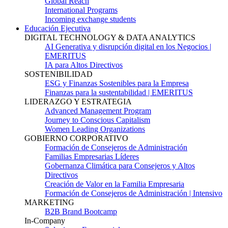
Global Reach
International Programs
Incoming exchange students
Educación Ejecutiva
DIGITAL TECHNOLOGY & DATA ANALYTICS
AI Generativa y disrupción digital en los Negocios |
EMERITUS
IA para Altos Directivos
SOSTENIBILIDAD
ESG y Finanzas Sostenibles para la Empresa
Finanzas para la sustentabilidad | EMERITUS
LIDERAZGO Y ESTRATEGIA
Advanced Management Program
Journey to Conscious Capitalism
Women Leading Organizations
GOBIERNO CORPORATIVO
Formación de Consejeros de Administración
Familias Empresarias Líderes
Gobernanza Climática para Consejeros y Altos
Directivos
Creación de Valor en la Familia Empresaria
Formación de Consejeros de Administración | Intensivo
MARKETING
B2B Brand Bootcamp
In-Company