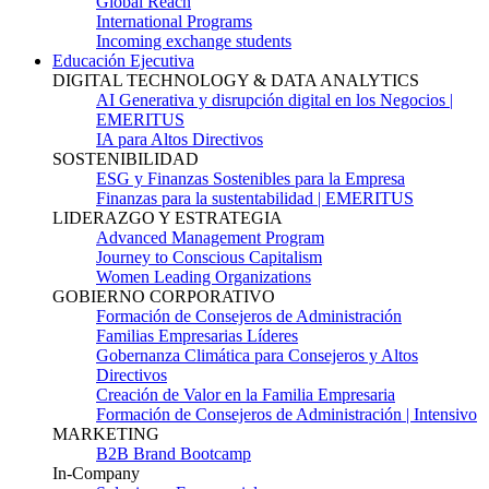
Global Reach
International Programs
Incoming exchange students
Educación Ejecutiva
DIGITAL TECHNOLOGY & DATA ANALYTICS
AI Generativa y disrupción digital en los Negocios |
EMERITUS
IA para Altos Directivos
SOSTENIBILIDAD
ESG y Finanzas Sostenibles para la Empresa
Finanzas para la sustentabilidad | EMERITUS
LIDERAZGO Y ESTRATEGIA
Advanced Management Program
Journey to Conscious Capitalism
Women Leading Organizations
GOBIERNO CORPORATIVO
Formación de Consejeros de Administración
Familias Empresarias Líderes
Gobernanza Climática para Consejeros y Altos
Directivos
Creación de Valor en la Familia Empresaria
Formación de Consejeros de Administración | Intensivo
MARKETING
B2B Brand Bootcamp
In-Company