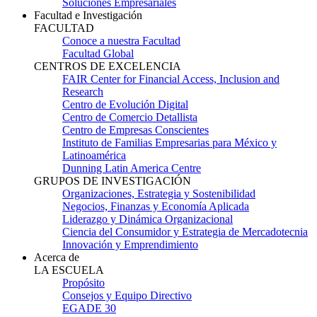
Soluciones Empresariales
Facultad e Investigación
FACULTAD
Conoce a nuestra Facultad
Facultad Global
CENTROS DE EXCELENCIA
FAIR Center for Financial Access, Inclusion and
Research
Centro de Evolución Digital
Centro de Comercio Detallista
Centro de Empresas Conscientes
Instituto de Familias Empresarias para México y
Latinoamérica
Dunning Latin America Centre
GRUPOS DE INVESTIGACIÓN
Organizaciones, Estrategia y Sostenibilidad
Negocios, Finanzas y Economía Aplicada
Liderazgo y Dinámica Organizacional
Ciencia del Consumidor y Estrategia de Mercadotecnia
Innovación y Emprendimiento
Acerca de
LA ESCUELA
Propósito
Consejos y Equipo Directivo
EGADE 30