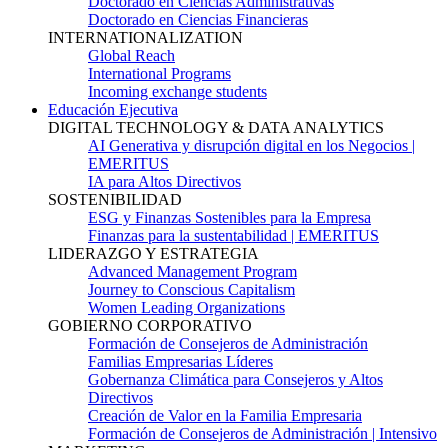
Doctorado en Ciencias Administrativas
Doctorado en Ciencias Financieras
INTERNATIONALIZATION
Global Reach
International Programs
Incoming exchange students
Educación Ejecutiva
DIGITAL TECHNOLOGY & DATA ANALYTICS
AI Generativa y disrupción digital en los Negocios |
EMERITUS
IA para Altos Directivos
SOSTENIBILIDAD
ESG y Finanzas Sostenibles para la Empresa
Finanzas para la sustentabilidad | EMERITUS
LIDERAZGO Y ESTRATEGIA
Advanced Management Program
Journey to Conscious Capitalism
Women Leading Organizations
GOBIERNO CORPORATIVO
Formación de Consejeros de Administración
Familias Empresarias Líderes
Gobernanza Climática para Consejeros y Altos
Directivos
Creación de Valor en la Familia Empresaria
Formación de Consejeros de Administración | Intensivo