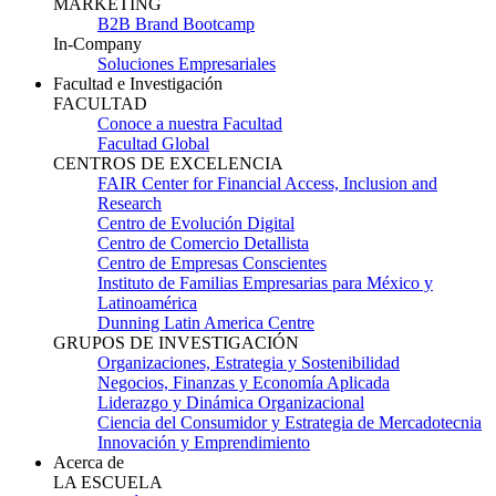
MARKETING
B2B Brand Bootcamp
In-Company
Soluciones Empresariales
Facultad e Investigación
FACULTAD
Conoce a nuestra Facultad
Facultad Global
CENTROS DE EXCELENCIA
FAIR Center for Financial Access, Inclusion and
Research
Centro de Evolución Digital
Centro de Comercio Detallista
Centro de Empresas Conscientes
Instituto de Familias Empresarias para México y
Latinoamérica
Dunning Latin America Centre
GRUPOS DE INVESTIGACIÓN
Organizaciones, Estrategia y Sostenibilidad
Negocios, Finanzas y Economía Aplicada
Liderazgo y Dinámica Organizacional
Ciencia del Consumidor y Estrategia de Mercadotecnia
Innovación y Emprendimiento
Acerca de
LA ESCUELA