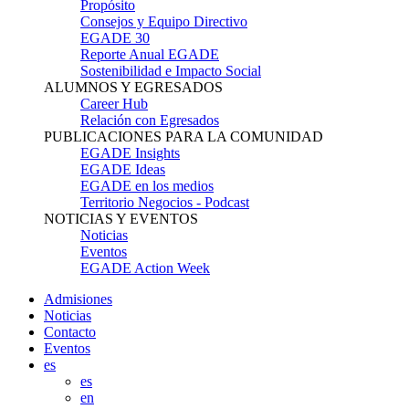
Propósito
Consejos y Equipo Directivo
EGADE 30
Reporte Anual EGADE
Sostenibilidad e Impacto Social
ALUMNOS Y EGRESADOS
Career Hub
Relación con Egresados
PUBLICACIONES PARA LA COMUNIDAD
EGADE Insights
EGADE Ideas
EGADE en los medios
Territorio Negocios - Podcast
NOTICIAS Y EVENTOS
Noticias
Eventos
EGADE Action Week
Admisiones
Noticias
Contacto
Eventos
es
es
en