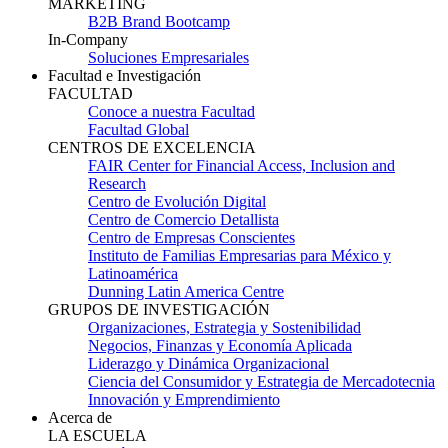
MARKETING
B2B Brand Bootcamp
In-Company
Soluciones Empresariales
Facultad e Investigación
FACULTAD
Conoce a nuestra Facultad
Facultad Global
CENTROS DE EXCELENCIA
FAIR Center for Financial Access, Inclusion and
Research
Centro de Evolución Digital
Centro de Comercio Detallista
Centro de Empresas Conscientes
Instituto de Familias Empresarias para México y
Latinoamérica
Dunning Latin America Centre
GRUPOS DE INVESTIGACIÓN
Organizaciones, Estrategia y Sostenibilidad
Negocios, Finanzas y Economía Aplicada
Liderazgo y Dinámica Organizacional
Ciencia del Consumidor y Estrategia de Mercadotecnia
Innovación y Emprendimiento
Acerca de
LA ESCUELA