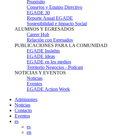
Propósito
Consejos y Equipo Directivo
EGADE 30
Reporte Anual EGADE
Sostenibilidad e Impacto Social
ALUMNOS Y EGRESADOS
Career Hub
Relación con Egresados
PUBLICACIONES PARA LA COMUNIDAD
EGADE Insights
EGADE Ideas
EGADE en los medios
Territorio Negocios - Podcast
NOTICIAS Y EVENTOS
Noticias
Eventos
EGADE Action Week
Admisiones
Noticias
Contacto
Eventos
es
es
en