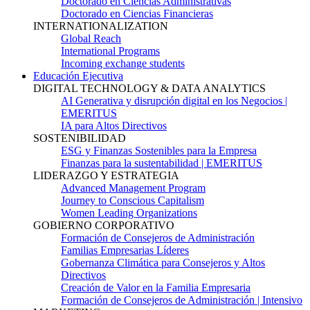
Doctorado en Ciencias Administrativas
Doctorado en Ciencias Financieras
INTERNATIONALIZATION
Global Reach
International Programs
Incoming exchange students
Educación Ejecutiva
DIGITAL TECHNOLOGY & DATA ANALYTICS
AI Generativa y disrupción digital en los Negocios |
EMERITUS
IA para Altos Directivos
SOSTENIBILIDAD
ESG y Finanzas Sostenibles para la Empresa
Finanzas para la sustentabilidad | EMERITUS
LIDERAZGO Y ESTRATEGIA
Advanced Management Program
Journey to Conscious Capitalism
Women Leading Organizations
GOBIERNO CORPORATIVO
Formación de Consejeros de Administración
Familias Empresarias Líderes
Gobernanza Climática para Consejeros y Altos
Directivos
Creación de Valor en la Familia Empresaria
Formación de Consejeros de Administración | Intensivo