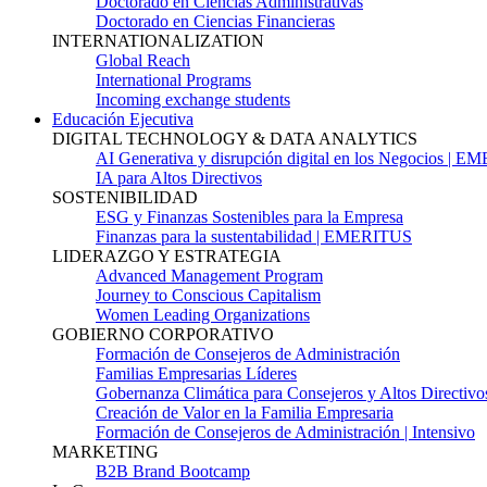
Doctorado en Ciencias Administrativas
Doctorado en Ciencias Financieras
INTERNATIONALIZATION
Global Reach
International Programs
Incoming exchange students
Educación Ejecutiva
DIGITAL TECHNOLOGY & DATA ANALYTICS
AI Generativa y disrupción digital en los Negocios | 
IA para Altos Directivos
SOSTENIBILIDAD
ESG y Finanzas Sostenibles para la Empresa
Finanzas para la sustentabilidad | EMERITUS
LIDERAZGO Y ESTRATEGIA
Advanced Management Program
Journey to Conscious Capitalism
Women Leading Organizations
GOBIERNO CORPORATIVO
Formación de Consejeros de Administración
Familias Empresarias Líderes
Gobernanza Climática para Consejeros y Altos Directivo
Creación de Valor en la Familia Empresaria
Formación de Consejeros de Administración | Intensivo
MARKETING
B2B Brand Bootcamp