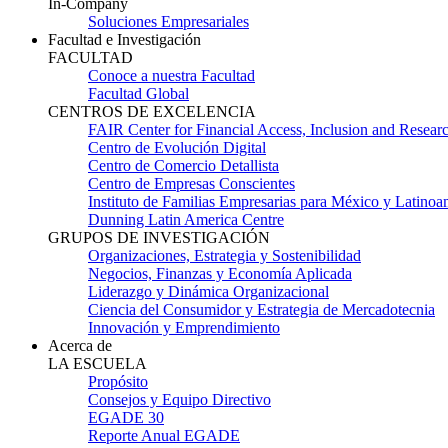
In-Company
Soluciones Empresariales
Facultad e Investigación
FACULTAD
Conoce a nuestra Facultad
Facultad Global
CENTROS DE EXCELENCIA
FAIR Center for Financial Access, Inclusion and Resear
Centro de Evolución Digital
Centro de Comercio Detallista
Centro de Empresas Conscientes
Instituto de Familias Empresarias para México y Latinoa
Dunning Latin America Centre
GRUPOS DE INVESTIGACIÓN
Organizaciones, Estrategia y Sostenibilidad
Negocios, Finanzas y Economía Aplicada
Liderazgo y Dinámica Organizacional
Ciencia del Consumidor y Estrategia de Mercadotecnia
Innovación y Emprendimiento
Acerca de
LA ESCUELA
Propósito
Consejos y Equipo Directivo
EGADE 30
Reporte Anual EGADE