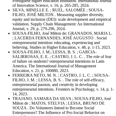
Portuguese higher education institution. International Journal
of Innovation Science, v. 16, p. 265-285, 2024.
SILVA, MINELLE E. ; RUEL, SALOMÉE ; SOUSA-
FILHO, JOSÉ MILTON . Measuring supplier diversity,
equity and inclusion (DEI): scale development and empirical
validation. Supply Chain Management: An International
Journal, v. 29, p. 279-296, 2024.
SOUSA-FILHO, José Milton de; GRANADOS, MARIA L.
; LACERDA FERNANDES, JOSÉ AUGUSTO . Social
entrepreneurial intention: educating, experiencing and
believing. Studies in Higher Education, v. 48, p. 1-15, 2023.
SOUSA-FILHO, J. M.; LESSA, B. S. ; GARCIA-
SALIRROSAS, E. E. ; CASTRO, J. L. C. . The role of fear
of failure on students? entrepreneurial intentions in Latin
America. The International Journal of Management
Education, v. 21, p. 100880, 2023.
FERREIRA NETO, M. N. ; CASTRO, J. L. C. ; SOUSA-
FILHO, J. M. ; LESSA, B. S. . The role of self-efficacy,
entrepreneurial passion, and creativity in developing
entrepreneurial intentions. Frontiers in Psychology, v. 14, p. 1-
14, 2023.
TRAJANO, SAMARA DA SILVA ; SOUSA-FILHO, José
Milton de ; MATOS, STELVIA ; LESSA, BRUNO DE
SOUZA . Do Volunteers Intend to Become Social
Entrepreneurs? The Influence of Pro-Social Behavior on