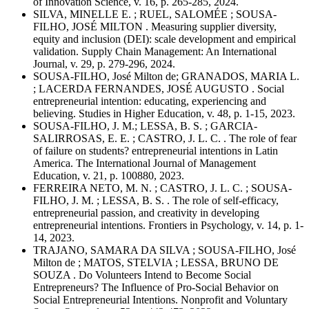
of Innovation Science, v. 16, p. 265-285, 2024.
SILVA, MINELLE E. ; RUEL, SALOMÉE ; SOUSA-
FILHO, JOSÉ MILTON . Measuring supplier diversity,
equity and inclusion (DEI): scale development and empirical
validation. Supply Chain Management: An International
Journal, v. 29, p. 279-296, 2024.
SOUSA-FILHO, José Milton de; GRANADOS, MARIA L.
; LACERDA FERNANDES, JOSÉ AUGUSTO . Social
entrepreneurial intention: educating, experiencing and
believing. Studies in Higher Education, v. 48, p. 1-15, 2023.
SOUSA-FILHO, J. M.; LESSA, B. S. ; GARCIA-
SALIRROSAS, E. E. ; CASTRO, J. L. C. . The role of fear
of failure on students? entrepreneurial intentions in Latin
America. The International Journal of Management
Education, v. 21, p. 100880, 2023.
FERREIRA NETO, M. N. ; CASTRO, J. L. C. ; SOUSA-
FILHO, J. M. ; LESSA, B. S. . The role of self-efficacy,
entrepreneurial passion, and creativity in developing
entrepreneurial intentions. Frontiers in Psychology, v. 14, p. 1-
14, 2023.
TRAJANO, SAMARA DA SILVA ; SOUSA-FILHO, José
Milton de ; MATOS, STELVIA ; LESSA, BRUNO DE
SOUZA . Do Volunteers Intend to Become Social
Entrepreneurs? The Influence of Pro-Social Behavior on
Social Entrepreneurial Intentions. Nonprofit and Voluntary