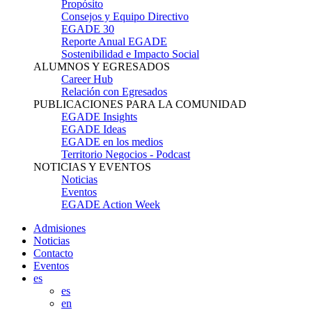
Propósito
Consejos y Equipo Directivo
EGADE 30
Reporte Anual EGADE
Sostenibilidad e Impacto Social
ALUMNOS Y EGRESADOS
Career Hub
Relación con Egresados
PUBLICACIONES PARA LA COMUNIDAD
EGADE Insights
EGADE Ideas
EGADE en los medios
Territorio Negocios - Podcast
NOTICIAS Y EVENTOS
Noticias
Eventos
EGADE Action Week
Admisiones
Noticias
Contacto
Eventos
es
es
en