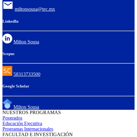
miltonsousa@tec.mx
LinkedIn
Milton Sousa
Scopus
58313733500
Google Scholar
Milton Sousa
NUESTROS PROGRAMAS
Posgrados
Educación Ejecutiva
Programas Internacionales
FACULTAD E INVESTIGACIÓN