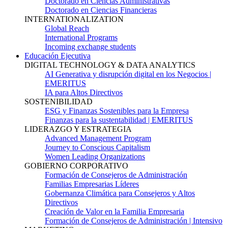
Doctorado en Ciencias Administrativas
Doctorado en Ciencias Financieras
INTERNATIONALIZATION
Global Reach
International Programs
Incoming exchange students
Educación Ejecutiva
DIGITAL TECHNOLOGY & DATA ANALYTICS
AI Generativa y disrupción digital en los Negocios |
EMERITUS
IA para Altos Directivos
SOSTENIBILIDAD
ESG y Finanzas Sostenibles para la Empresa
Finanzas para la sustentabilidad | EMERITUS
LIDERAZGO Y ESTRATEGIA
Advanced Management Program
Journey to Conscious Capitalism
Women Leading Organizations
GOBIERNO CORPORATIVO
Formación de Consejeros de Administración
Familias Empresarias Líderes
Gobernanza Climática para Consejeros y Altos
Directivos
Creación de Valor en la Familia Empresaria
Formación de Consejeros de Administración | Intensivo