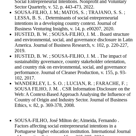
Social Entrepreneurial Intentions. Nonprofit and Voluntary
Sector Quarterly, v. 52, p. 443-473, 2022.
SOUSA-FILHO, J. M.; MATOS, S. ; TRAJANO, S. S. ;
LESSA, B. S. . Determinants of social entrepreneurial
intentions in a developing country context. Journal of
Business Venturing Insights, v. 14, p. e00207, 2020.
HUSTED, B. W. ; SOUSA-FILHO, J. M. . Board structure
and environmental, social, and governance disclosure in Latin
America. Journal of Business Research, v. 102, p. 220-227,
2019.
HUSTED, B. W. ; SOUSA-FILHO, J. M. . The impact of
sustainability governance, country stakeholder orientation,
and country risk on environmental, social, and governance
performance. Journal of Cleaner Production, v. 155, p. 93-
102, 2017.
WANDERLEY, L. S. O. ; LUCIAN, R. ; FARACHE, F. ;
SOUSA FILHO, J. M. . CSR Information Disclosure on the
Web: A Context-Based Approach Analysing the Influence of
Country of Origin and Industry Sector. Journal of Business
Ethics, v. 82, p. 369-378, 2008.
SOUSA-FILHO, José Milton de; Almeida, Fernando .
Factors affecting social entrepreneurial intentions in a
Portuguese higher education institution. International Journal