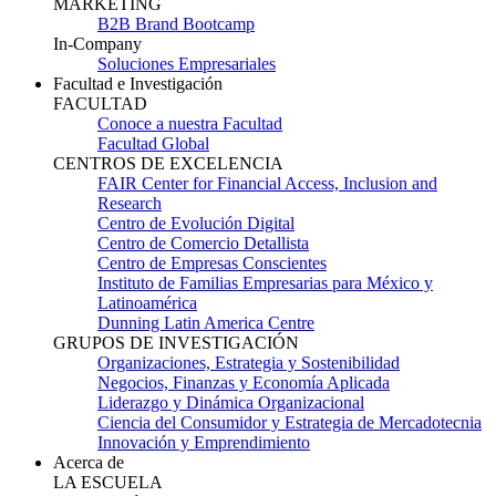
MARKETING
B2B Brand Bootcamp
In-Company
Soluciones Empresariales
Facultad e Investigación
FACULTAD
Conoce a nuestra Facultad
Facultad Global
CENTROS DE EXCELENCIA
FAIR Center for Financial Access, Inclusion and
Research
Centro de Evolución Digital
Centro de Comercio Detallista
Centro de Empresas Conscientes
Instituto de Familias Empresarias para México y
Latinoamérica
Dunning Latin America Centre
GRUPOS DE INVESTIGACIÓN
Organizaciones, Estrategia y Sostenibilidad
Negocios, Finanzas y Economía Aplicada
Liderazgo y Dinámica Organizacional
Ciencia del Consumidor y Estrategia de Mercadotecnia
Innovación y Emprendimiento
Acerca de
LA ESCUELA