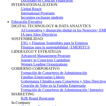
Doctorado en Ciencias Financieras
INTERNATIONALIZATION
Global Reach
International Programs
Incoming exchange students
Educación Ejecutiva
DIGITAL TECHNOLOGY & DATA ANALYTICS
AI Generativa y disrupción digital en los Negocios | 
IA para Altos Directivos
SOSTENIBILIDAD
ESG y Finanzas Sostenibles para la Empresa
Finanzas para la sustentabilidad | EMERITUS
LIDERAZGO Y ESTRATEGIA
Advanced Management Program
Journey to Conscious Capitalism
Women Leading Organizations
GOBIERNO CORPORATIVO
Formación de Consejeros de Administración
Familias Empresarias Líderes
Gobernanza Climática para Consejeros y Altos Directivo
Creación de Valor en la Familia Empresaria
Formación de Consejeros de Administración | Intensivo
MARKETING
B2B Brand Bootcamp
In-Company