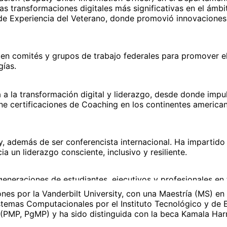
as transformaciones digitales más significativas en el ámb
 de Experiencia del Veterano, donde promovió innovaciones 
en comités y grupos de trabajo federales para promover el 
gías.
 la transformación digital y liderazgo, desde donde impuls
e certificaciones de Coaching en los continentes american
 además de ser conferencista internacional. Ha impartido c
a un liderazgo consciente, inclusivo y resiliente.
eneraciones de estudiantes, ejecutivos y profesionales en t
ciencia, la tecnología y la innovación.
nes por la Vanderbilt University, con una Maestría (MS) e
 Sistemas Computacionales por el Instituto Tecnológico y d
 (PMP, PgMP) y ha sido distinguida con la beca Kamala Harr
do en industrias de salud, manufactura, finanzas y servicio