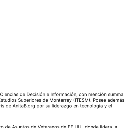
n Ciencias de Decisión e Información, con mención summa
e Estudios Superiores de Monterrey (ITESM). Posee además
is de AnitaB.org por su liderazgo en tecnología y el
o de Asuntos de Veteranos de EE.UU., donde lidera la