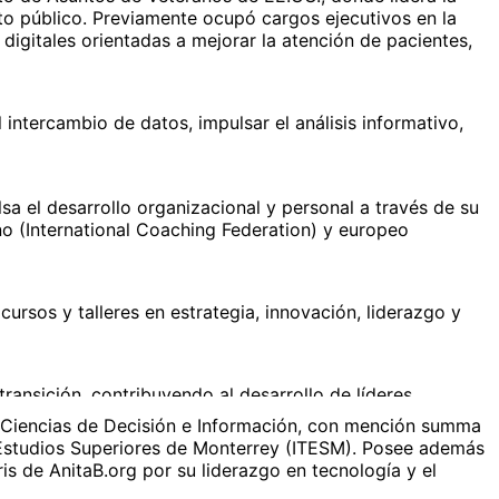
ito público. Previamente ocupó cargos ejecutivos en la
digitales orientadas a mejorar la atención de pacientes,
intercambio de datos, impulsar el análisis informativo,
a el desarrollo organizacional y personal a través de su
o (International Coaching Federation) y europeo
ursos y talleres en estrategia, innovación, liderazgo y
ransición, contribuyendo al desarrollo de líderes
n Ciencias de Decisión e Información, con mención summa
e Estudios Superiores de Monterrey (ITESM). Posee además
is de AnitaB.org por su liderazgo en tecnología y el
s desde 1993, aportando innovación disruptiva, sinergias