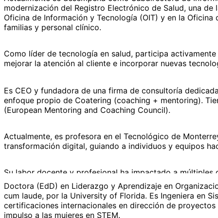
modernización del Registro Electrónico de Salud, una de l
Oficina de Información y Tecnología (OIT) y en la Oficina
familias y personal clínico.
Como líder de tecnología en salud, participa activamente 
mejorar la atención al cliente e incorporar nuevas tecnolo
Es CEO y fundadora de una firma de consultoría dedicada a
enfoque propio de Coatering (coaching + mentoring). Tien
(European Mentoring and Coaching Council).
Actualmente, es profesora en el Tecnológico de Monterrey,
transformación digital, guiando a individuos y equipos haci
Su labor docente y profesional ha impactado a múltiples g
inclusivos y al fortalecimiento del papel de la mujer en la 
Doctora (EdD) en Liderazgo y Aprendizaje en Organizacio
cum laude, por la University of Florida. Es Ingeniera en
certificaciones internacionales en dirección de proyectos
Su trayectoria no se limita al sector público: ha colabora
impulso a las mujeres en STEM.