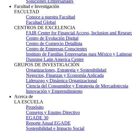
Soluciones Empresariales
Facultad e Investigación
FACULTAD
Conoce a nuestra Facultad
Facultad Global
CENTROS DE EXCELENCIA
FAIR Center for Financial Access, Inclusion and Resear
Centro de Evolución Digital
Centro de Comercio Detallista
Centro de Empresas Conscientes
Instituto de Familias Empresarias para México y Latinoa
Dunning Latin America Centre
GRUPOS DE INVESTIGACIÓN
Organizaciones, Estrategia y Sostenibilidad
Negocios, Finanzas y Economía Aplicada
Liderazgo y Dinámica Organizacional
Ciencia del Consumidor y Estrategia de Mercadotecnia
Innovación y Emprendimiento
Acerca de
LA ESCUELA
Propósito
Consejos y Equipo Directivo
EGADE 30
Reporte Anual EGADE
Sostenibilidad e Impacto Social