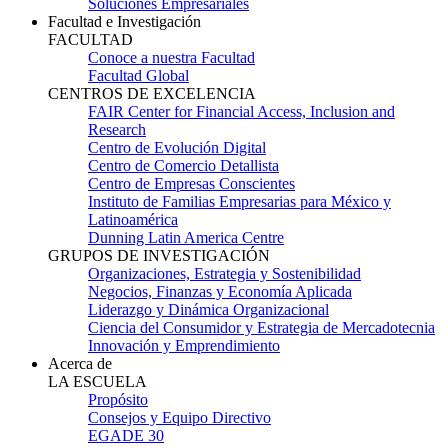
Soluciones Empresariales
Facultad e Investigación
FACULTAD
Conoce a nuestra Facultad
Facultad Global
CENTROS DE EXCELENCIA
FAIR Center for Financial Access, Inclusion and
Research
Centro de Evolución Digital
Centro de Comercio Detallista
Centro de Empresas Conscientes
Instituto de Familias Empresarias para México y
Latinoamérica
Dunning Latin America Centre
GRUPOS DE INVESTIGACIÓN
Organizaciones, Estrategia y Sostenibilidad
Negocios, Finanzas y Economía Aplicada
Liderazgo y Dinámica Organizacional
Ciencia del Consumidor y Estrategia de Mercadotecnia
Innovación y Emprendimiento
Acerca de
LA ESCUELA
Propósito
Consejos y Equipo Directivo
EGADE 30