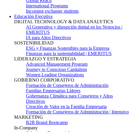
Global Reach
International Programs
Incoming exchange students
Educación Ejecutiva
DIGITAL TECHNOLOGY & DATA ANALYTICS
AI Generativa y disrupción digital en los Negocios |
EMERITUS
IA para Altos Directivos
SOSTENIBILIDAD
ESG y Finanzas Sostenibles para la Empresa
Finanzas para la sustentabilidad | EMERITUS
LIDERAZGO Y ESTRATEGIA
Advanced Management Program
Journey to Conscious Capitalism
Women Leading Organizations
GOBIERNO CORPORATIVO
Formación de Consejeros de Administración
Familias Empresarias Líderes
Gobernanza Climática para Consejeros y Altos
Directivos
Creación de Valor en la Familia Empresaria
Formación de Consejeros de Administración | Intensivo
MARKETING
B2B Brand Bootcamp
In-Company