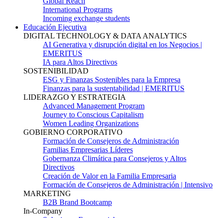
Global Reach
International Programs
Incoming exchange students
Educación Ejecutiva
DIGITAL TECHNOLOGY & DATA ANALYTICS
AI Generativa y disrupción digital en los Negocios |
EMERITUS
IA para Altos Directivos
SOSTENIBILIDAD
ESG y Finanzas Sostenibles para la Empresa
Finanzas para la sustentabilidad | EMERITUS
LIDERAZGO Y ESTRATEGIA
Advanced Management Program
Journey to Conscious Capitalism
Women Leading Organizations
GOBIERNO CORPORATIVO
Formación de Consejeros de Administración
Familias Empresarias Líderes
Gobernanza Climática para Consejeros y Altos
Directivos
Creación de Valor en la Familia Empresaria
Formación de Consejeros de Administración | Intensivo
MARKETING
B2B Brand Bootcamp
In-Company