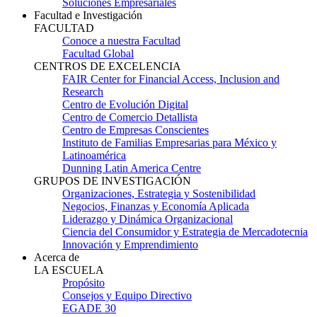
Soluciones Empresariales
Facultad e Investigación
FACULTAD
Conoce a nuestra Facultad
Facultad Global
CENTROS DE EXCELENCIA
FAIR Center for Financial Access, Inclusion and
Research
Centro de Evolución Digital
Centro de Comercio Detallista
Centro de Empresas Conscientes
Instituto de Familias Empresarias para México y
Latinoamérica
Dunning Latin America Centre
GRUPOS DE INVESTIGACIÓN
Organizaciones, Estrategia y Sostenibilidad
Negocios, Finanzas y Economía Aplicada
Liderazgo y Dinámica Organizacional
Ciencia del Consumidor y Estrategia de Mercadotecnia
Innovación y Emprendimiento
Acerca de
LA ESCUELA
Propósito
Consejos y Equipo Directivo
EGADE 30