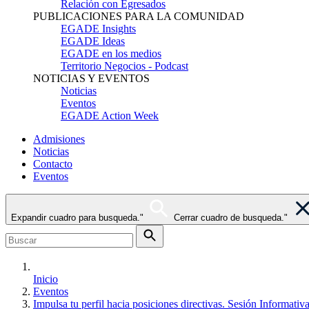
Relación con Egresados
PUBLICACIONES PARA LA COMUNIDAD
EGADE Insights
EGADE Ideas
EGADE en los medios
Territorio Negocios - Podcast
NOTICIAS Y EVENTOS
Noticias
Eventos
EGADE Action Week
Admisiones
Noticias
Contacto
Eventos
Expandir cuadro para busqueda."
Cerrar cuadro de busqueda."
Inicio
Eventos
Impulsa tu perfil hacia posiciones directivas. Sesión Informati