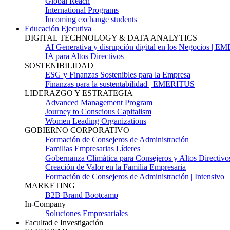
Global Reach
International Programs
Incoming exchange students
Educación Ejecutiva
DIGITAL TECHNOLOGY & DATA ANALYTICS
AI Generativa y disrupción digital en los Negocios | 
IA para Altos Directivos
SOSTENIBILIDAD
ESG y Finanzas Sostenibles para la Empresa
Finanzas para la sustentabilidad | EMERITUS
LIDERAZGO Y ESTRATEGIA
Advanced Management Program
Journey to Conscious Capitalism
Women Leading Organizations
GOBIERNO CORPORATIVO
Formación de Consejeros de Administración
Familias Empresarias Líderes
Gobernanza Climática para Consejeros y Altos Directivo
Creación de Valor en la Familia Empresaria
Formación de Consejeros de Administración | Intensivo
MARKETING
B2B Brand Bootcamp
In-Company
Soluciones Empresariales
Facultad e Investigación