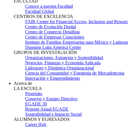
FACULTAD
Conoce a nuestra Facultad
Facultad Global
CENTROS DE EXCELENCIA
FAIR Center for Financial Access, Inclusion and Resear
Centro de Evolución Digital
Centro de Comercio Detallista
Centro de Empresas Conscientes
Instituto de Familias Empresarias para México y Latinoa
Dunning Latin America Centre
GRUPOS DE INVESTIGACIÓN
Organizaciones, Estrategia y Sostenibilidad
Negocios, Finanzas y Economía Aplicada
Liderazgo y Dinámica Organizacional
Ciencia del Consumidor y Estrategia de Mercadotecnia
Innovación y Emprendimiento
Acerca de
LA ESCUELA
Propósito
Consejos y Equipo Directivo
EGADE 30
Reporte Anual EGADE
Sostenibilidad e Impacto Social
ALUMNOS Y EGRESADOS
Career Hub