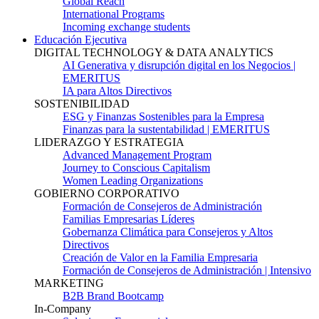
Global Reach
International Programs
Incoming exchange students
Educación Ejecutiva
DIGITAL TECHNOLOGY & DATA ANALYTICS
AI Generativa y disrupción digital en los Negocios |
EMERITUS
IA para Altos Directivos
SOSTENIBILIDAD
ESG y Finanzas Sostenibles para la Empresa
Finanzas para la sustentabilidad | EMERITUS
LIDERAZGO Y ESTRATEGIA
Advanced Management Program
Journey to Conscious Capitalism
Women Leading Organizations
GOBIERNO CORPORATIVO
Formación de Consejeros de Administración
Familias Empresarias Líderes
Gobernanza Climática para Consejeros y Altos
Directivos
Creación de Valor en la Familia Empresaria
Formación de Consejeros de Administración | Intensivo
MARKETING
B2B Brand Bootcamp
In-Company