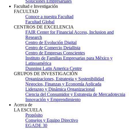
Soluciones Empresariales
Facultad e Investigación
FACULTAD
Conoce a nuestra Facultad
Facultad Global
CENTROS DE EXCELENCIA
FAIR Center for Financial Access, Inclusion and
Research
Centro de Evolución Digital
Centro de Comercio Detallista
Centro de Empresas Conscientes
Instituto de Familias Empresarias para México y
Latinoamérica
Dunning Latin America Centre
GRUPOS DE INVESTIGACIÓN
Organizaciones, Estrategia y Sostenibilidad
Negocios, Finanzas y Economía Aplicada
Liderazgo y Dinámica Organizacional
Ciencia del Consumidor y Estrategia de Mercadotecnia
Innovación y Emprendimiento
Acerca de
LA ESCUELA
Propósito
Consejos y Equipo Directivo
EGADE 30