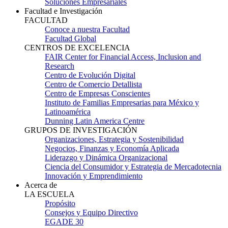
Soluciones Empresariales
Facultad e Investigación
FACULTAD
Conoce a nuestra Facultad
Facultad Global
CENTROS DE EXCELENCIA
FAIR Center for Financial Access, Inclusion and
Research
Centro de Evolución Digital
Centro de Comercio Detallista
Centro de Empresas Conscientes
Instituto de Familias Empresarias para México y
Latinoamérica
Dunning Latin America Centre
GRUPOS DE INVESTIGACIÓN
Organizaciones, Estrategia y Sostenibilidad
Negocios, Finanzas y Economía Aplicada
Liderazgo y Dinámica Organizacional
Ciencia del Consumidor y Estrategia de Mercadotecnia
Innovación y Emprendimiento
Acerca de
LA ESCUELA
Propósito
Consejos y Equipo Directivo
EGADE 30