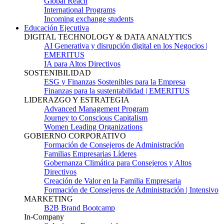
Global Reach
International Programs
Incoming exchange students
Educación Ejecutiva
DIGITAL TECHNOLOGY & DATA ANALYTICS
AI Generativa y disrupción digital en los Negocios |
EMERITUS
IA para Altos Directivos
SOSTENIBILIDAD
ESG y Finanzas Sostenibles para la Empresa
Finanzas para la sustentabilidad | EMERITUS
LIDERAZGO Y ESTRATEGIA
Advanced Management Program
Journey to Conscious Capitalism
Women Leading Organizations
GOBIERNO CORPORATIVO
Formación de Consejeros de Administración
Familias Empresarias Líderes
Gobernanza Climática para Consejeros y Altos
Directivos
Creación de Valor en la Familia Empresaria
Formación de Consejeros de Administración | Intensivo
MARKETING
B2B Brand Bootcamp
In-Company