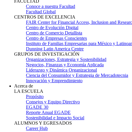
FACULTAD
Conoce a nuestra Facultad
Facultad Global
CENTROS DE EXCELENCIA
FAIR Center for Financial Access, Inclusion and Resear
Centro de Evolución Digital
Centro de Comercio Detallista
Centro de Empresas Conscientes
Instituto de Familias Empresarias para México y Latinoa
Dunning Latin America Centre
GRUPOS DE INVESTIGACIÓN
Organizaciones, Estrategia y Sostenibilidad
Negocios, Finanzas y Economía Aplicada
Liderazgo y Dinámica Organizacional
Ciencia del Consumidor y Estrategia de Mercadotecnia
Innovación y Emprendimiento
Acerca de
LA ESCUELA
Propósito
Consejos y Equipo Directivo
EGADE 30
Reporte Anual EGADE
Sostenibilidad e Impacto Social
ALUMNOS Y EGRESADOS
Career Hub