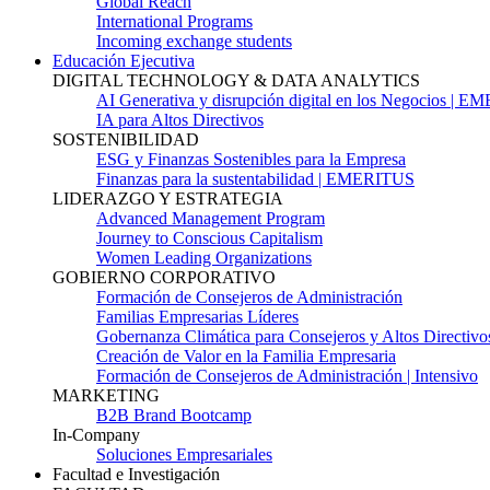
Global Reach
International Programs
Incoming exchange students
Educación Ejecutiva
DIGITAL TECHNOLOGY & DATA ANALYTICS
AI Generativa y disrupción digital en los Negocios | 
IA para Altos Directivos
SOSTENIBILIDAD
ESG y Finanzas Sostenibles para la Empresa
Finanzas para la sustentabilidad | EMERITUS
LIDERAZGO Y ESTRATEGIA
Advanced Management Program
Journey to Conscious Capitalism
Women Leading Organizations
GOBIERNO CORPORATIVO
Formación de Consejeros de Administración
Familias Empresarias Líderes
Gobernanza Climática para Consejeros y Altos Directivo
Creación de Valor en la Familia Empresaria
Formación de Consejeros de Administración | Intensivo
MARKETING
B2B Brand Bootcamp
In-Company
Soluciones Empresariales
Facultad e Investigación