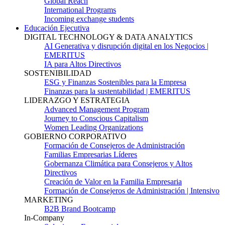
Global Reach
International Programs
Incoming exchange students
Educación Ejecutiva
DIGITAL TECHNOLOGY & DATA ANALYTICS
AI Generativa y disrupción digital en los Negocios |
EMERITUS
IA para Altos Directivos
SOSTENIBILIDAD
ESG y Finanzas Sostenibles para la Empresa
Finanzas para la sustentabilidad | EMERITUS
LIDERAZGO Y ESTRATEGIA
Advanced Management Program
Journey to Conscious Capitalism
Women Leading Organizations
GOBIERNO CORPORATIVO
Formación de Consejeros de Administración
Familias Empresarias Líderes
Gobernanza Climática para Consejeros y Altos
Directivos
Creación de Valor en la Familia Empresaria
Formación de Consejeros de Administración | Intensivo
MARKETING
B2B Brand Bootcamp
In-Company