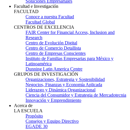
Soluciones Empresariales
Facultad e Investigación
FACULTAD
Conoce a nuestra Facultad
Facultad Global
CENTROS DE EXCELENCIA
FAIR Center for Financial Access, Inclusion and
Research
Centro de Evolución Digital
Centro de Comercio Detallista
Centro de Empresas Conscientes
Instituto de Familias Empresarias para México y
Latinoamérica
Dunning Latin America Centre
GRUPOS DE INVESTIGACIÓN
Organizaciones, Estrategia y Sostenibilidad
Negocios, Finanzas y Economía Aplicada
Liderazgo y Dinámica Organizacional
Ciencia del Consumidor y Estrategia de Mercadotecnia
Innovación y Emprendimiento
Acerca de
LA ESCUELA
Propósito
Consejos y Equipo Directivo
EGADE 30