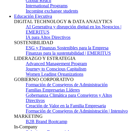
Global Reach
International Programs
Incoming exchange students
Educación Ejecutiva
DIGITAL TECHNOLOGY & DATA ANALYTICS
AI Generativa y disrupción digital en los Negocios |
EMERITUS
IA para Altos Directivos
SOSTENIBILIDAD
ESG y Finanzas Sostenibles para la Empresa
Finanzas para la sustentabilidad | EMERITUS
LIDERAZGO Y ESTRATEGIA
Advanced Management Program
Journey to Conscious Capitalism
Women Leading Organizations
GOBIERNO CORPORATIVO
Formación de Consejeros de Administración
Familias Empresarias Líderes
Gobernanza Climática para Consejeros y Altos
Directivos
Creación de Valor en la Familia Empresaria
Formación de Consejeros de Administración | Intensivo
MARKETING
B2B Brand Bootcamp
In-Company