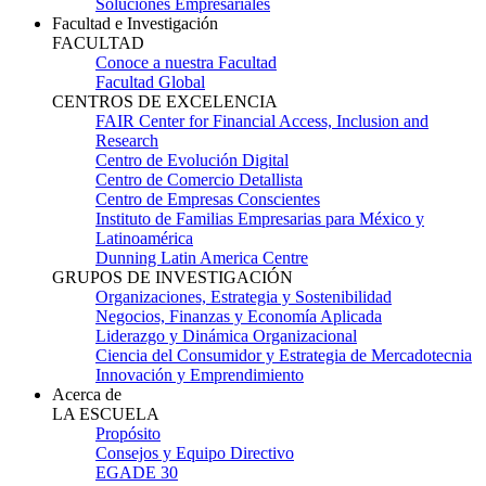
Soluciones Empresariales
Facultad e Investigación
FACULTAD
Conoce a nuestra Facultad
Facultad Global
CENTROS DE EXCELENCIA
FAIR Center for Financial Access, Inclusion and
Research
Centro de Evolución Digital
Centro de Comercio Detallista
Centro de Empresas Conscientes
Instituto de Familias Empresarias para México y
Latinoamérica
Dunning Latin America Centre
GRUPOS DE INVESTIGACIÓN
Organizaciones, Estrategia y Sostenibilidad
Negocios, Finanzas y Economía Aplicada
Liderazgo y Dinámica Organizacional
Ciencia del Consumidor y Estrategia de Mercadotecnia
Innovación y Emprendimiento
Acerca de
LA ESCUELA
Propósito
Consejos y Equipo Directivo
EGADE 30