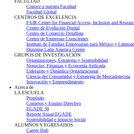
FACULTAD
Conoce a nuestra Facultad
Facultad Global
CENTROS DE EXCELENCIA
FAIR Center for Financial Access, Inclusion and Resear
Centro de Evolución Digital
Centro de Comercio Detallista
Centro de Empresas Conscientes
Instituto de Familias Empresarias para México y Latinoa
Dunning Latin America Centre
GRUPOS DE INVESTIGACIÓN
Organizaciones, Estrategia y Sostenibilidad
Negocios, Finanzas y Economía Aplicada
Liderazgo y Dinámica Organizacional
Ciencia del Consumidor y Estrategia de Mercadotecnia
Innovación y Emprendimiento
Acerca de
LA ESCUELA
Propósito
Consejos y Equipo Directivo
EGADE 30
Reporte Anual EGADE
Sostenibilidad e Impacto Social
ALUMNOS Y EGRESADOS
Career Hub