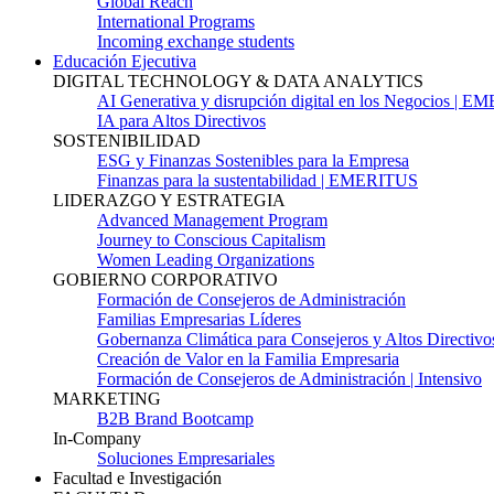
Global Reach
International Programs
Incoming exchange students
Educación Ejecutiva
DIGITAL TECHNOLOGY & DATA ANALYTICS
AI Generativa y disrupción digital en los Negocios | 
IA para Altos Directivos
SOSTENIBILIDAD
ESG y Finanzas Sostenibles para la Empresa
Finanzas para la sustentabilidad | EMERITUS
LIDERAZGO Y ESTRATEGIA
Advanced Management Program
Journey to Conscious Capitalism
Women Leading Organizations
GOBIERNO CORPORATIVO
Formación de Consejeros de Administración
Familias Empresarias Líderes
Gobernanza Climática para Consejeros y Altos Directivo
Creación de Valor en la Familia Empresaria
Formación de Consejeros de Administración | Intensivo
MARKETING
B2B Brand Bootcamp
In-Company
Soluciones Empresariales
Facultad e Investigación