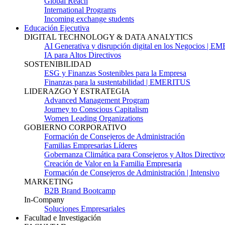
Global Reach
International Programs
Incoming exchange students
Educación Ejecutiva
DIGITAL TECHNOLOGY & DATA ANALYTICS
AI Generativa y disrupción digital en los Negocios | 
IA para Altos Directivos
SOSTENIBILIDAD
ESG y Finanzas Sostenibles para la Empresa
Finanzas para la sustentabilidad | EMERITUS
LIDERAZGO Y ESTRATEGIA
Advanced Management Program
Journey to Conscious Capitalism
Women Leading Organizations
GOBIERNO CORPORATIVO
Formación de Consejeros de Administración
Familias Empresarias Líderes
Gobernanza Climática para Consejeros y Altos Directivo
Creación de Valor en la Familia Empresaria
Formación de Consejeros de Administración | Intensivo
MARKETING
B2B Brand Bootcamp
In-Company
Soluciones Empresariales
Facultad e Investigación