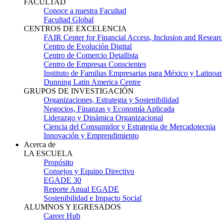
FACULTAD
Conoce a nuestra Facultad
Facultad Global
CENTROS DE EXCELENCIA
FAIR Center for Financial Access, Inclusion and Resear
Centro de Evolución Digital
Centro de Comercio Detallista
Centro de Empresas Conscientes
Instituto de Familias Empresarias para México y Latinoa
Dunning Latin America Centre
GRUPOS DE INVESTIGACIÓN
Organizaciones, Estrategia y Sostenibilidad
Negocios, Finanzas y Economía Aplicada
Liderazgo y Dinámica Organizacional
Ciencia del Consumidor y Estrategia de Mercadotecnia
Innovación y Emprendimiento
Acerca de
LA ESCUELA
Propósito
Consejos y Equipo Directivo
EGADE 30
Reporte Anual EGADE
Sostenibilidad e Impacto Social
ALUMNOS Y EGRESADOS
Career Hub