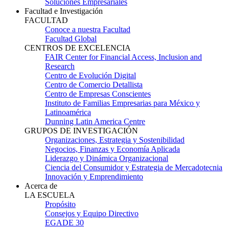
Soluciones Empresariales
Facultad e Investigación
FACULTAD
Conoce a nuestra Facultad
Facultad Global
CENTROS DE EXCELENCIA
FAIR Center for Financial Access, Inclusion and
Research
Centro de Evolución Digital
Centro de Comercio Detallista
Centro de Empresas Conscientes
Instituto de Familias Empresarias para México y
Latinoamérica
Dunning Latin America Centre
GRUPOS DE INVESTIGACIÓN
Organizaciones, Estrategia y Sostenibilidad
Negocios, Finanzas y Economía Aplicada
Liderazgo y Dinámica Organizacional
Ciencia del Consumidor y Estrategia de Mercadotecnia
Innovación y Emprendimiento
Acerca de
LA ESCUELA
Propósito
Consejos y Equipo Directivo
EGADE 30