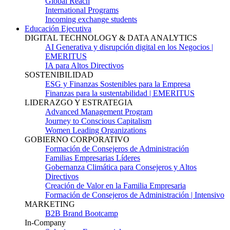
Global Reach
International Programs
Incoming exchange students
Educación Ejecutiva
DIGITAL TECHNOLOGY & DATA ANALYTICS
AI Generativa y disrupción digital en los Negocios |
EMERITUS
IA para Altos Directivos
SOSTENIBILIDAD
ESG y Finanzas Sostenibles para la Empresa
Finanzas para la sustentabilidad | EMERITUS
LIDERAZGO Y ESTRATEGIA
Advanced Management Program
Journey to Conscious Capitalism
Women Leading Organizations
GOBIERNO CORPORATIVO
Formación de Consejeros de Administración
Familias Empresarias Líderes
Gobernanza Climática para Consejeros y Altos
Directivos
Creación de Valor en la Familia Empresaria
Formación de Consejeros de Administración | Intensivo
MARKETING
B2B Brand Bootcamp
In-Company