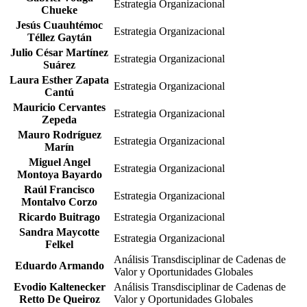
Estrategia Organizacional
Chueke
Ana Dolores Franco
Transformación de la Industria del
Jesús Cuauhtémoc
Valdez
Comercio al Detalle
Estrategia Organizacional
Téllez Gaytán
Ana Valeria Calvo
Transformación de la Industria del
Julio César Martínez
Castro
Comercio al Detalle
Estrategia Organizacional
Suárez
Emma García
Transformación de la Industria del
Laura Esther Zapata
Valenzuela
Comercio al Detalle
Estrategia Organizacional
Cantú
Francisco Jesús
Transformación de la Industria del
Mauricio Cervantes
Guzmán Martínez
Comercio al Detalle
Estrategia Organizacional
Zepeda
Gustavo César
Transformación de la Industria del
Mauro Rodríguez
Martínez Lira
Comercio al Detalle
Estrategia Organizacional
Marín
Margarita Orozco
Transformación de la Industria del
Miguel Angel
Gómez
Comercio al Detalle
Estrategia Organizacional
Montoya Bayardo
María Andrea
Transformación de la Industria del
Raúl Francisco
Trujillo León
Comercio al Detalle
Estrategia Organizacional
Montalvo Corzo
Maria Elena Vazquez
Transformación de la Industria del
Ricardo Buitrago
Lira
Comercio al Detalle
Estrategia Organizacional
María Lucila Osorio
Sandra Maycotte
Transformación de la Industria del
Estrategia Organizacional
Andrade
Felkel
Comercio al Detalle
Martha Isabel
Transformación de la Industria del
Análisis Transdisciplinar de Cadenas de
Eduardo Armando
Arévalo Luna
Comercio al Detalle
Valor y Oportunidades Globales
Evodio Kaltenecker
Análisis Transdisciplinar de Cadenas de
Retto De Queiroz
Valor y Oportunidades Globales