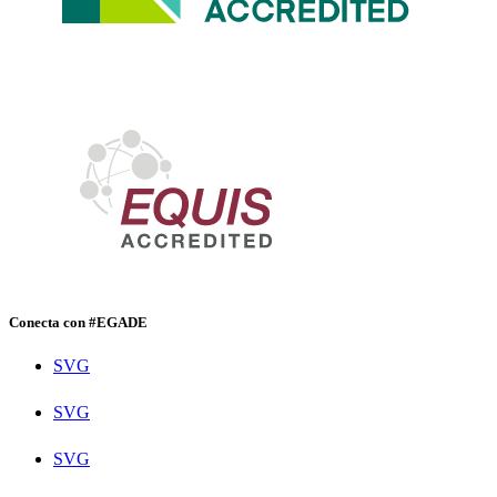
Conecta con #EGADE
SVG
SVG
SVG