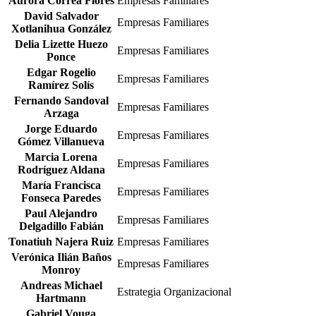
Aurora Correa Flores
Empresas Familiares
Mauricio Cervantes
Estrategia Organizacional
David Salvador
Zepeda
Empresas Familiares
Xotlanihua González
Mauro Rodríguez
Estrategia Organizacional
Delia Lizette Huezo
Marín
Empresas Familiares
Ponce
Miguel Angel
Estrategia Organizacional
Montoya Bayardo
Edgar Rogelio
Empresas Familiares
Ramírez Solís
Raúl Francisco
Estrategia Organizacional
Fernando Sandoval
Montalvo Corzo
Empresas Familiares
Arzaga
Ricardo Buitrago
Estrategia Organizacional
Jorge Eduardo
Sandra Maycotte
Empresas Familiares
Estrategia Organizacional
Gómez Villanueva
Felkel
Marcia Lorena
Análisis Transdisciplinar de Cadenas de
Empresas Familiares
Eduardo Armando
Rodríguez Aldana
Valor y Oportunidades Globales
María Francisca
Evodio Kaltenecker
Análisis Transdisciplinar de Cadenas de
Empresas Familiares
Fonseca Paredes
Retto De Queiroz
Valor y Oportunidades Globales
Paul Alejandro
Federico Trigos
Análisis Transdisciplinar de Cadenas de
Empresas Familiares
Delgadillo Fabián
Salazar
Valor y Oportunidades Globales
Tonatiuh Najera Ruiz
Empresas Familiares
Francisco Javier
Análisis Transdisciplinar de Cadenas de
Verónica Ilián Baños
Valderrey Villar
Valor y Oportunidades Globales
Empresas Familiares
Monroy
Análisis Transdisciplinar de Cadenas de
Pablo Pérez Akaki
Andreas Michael
Valor y Oportunidades Globales
Estrategia Organizacional
Hartmann
Alfonso Valdez
Transformación de la Industria del
Gabriel Vouga
Cervantes
Comercio al Detalle