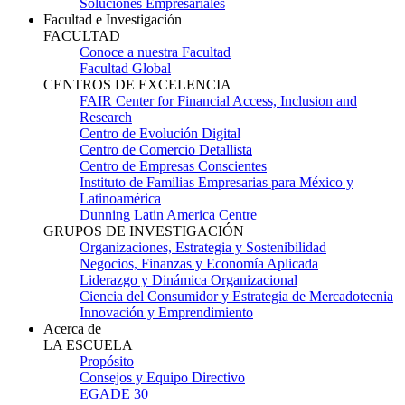
Soluciones Empresariales
Facultad e Investigación
FACULTAD
Conoce a nuestra Facultad
Facultad Global
CENTROS DE EXCELENCIA
FAIR Center for Financial Access, Inclusion and
Research
Centro de Evolución Digital
Centro de Comercio Detallista
Centro de Empresas Conscientes
Instituto de Familias Empresarias para México y
Latinoamérica
Dunning Latin America Centre
GRUPOS DE INVESTIGACIÓN
Organizaciones, Estrategia y Sostenibilidad
Negocios, Finanzas y Economía Aplicada
Liderazgo y Dinámica Organizacional
Ciencia del Consumidor y Estrategia de Mercadotecnia
Innovación y Emprendimiento
Acerca de
LA ESCUELA
Propósito
Consejos y Equipo Directivo
EGADE 30