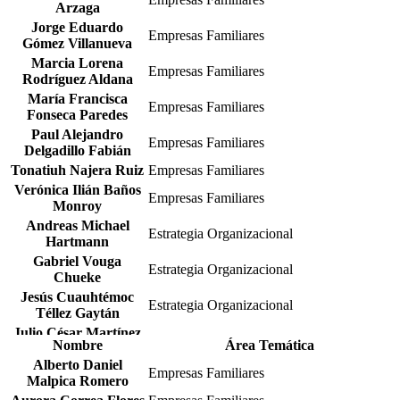
Arzaga
Jorge Eduardo
Empresas Familiares
Gómez Villanueva
Marcia Lorena
Empresas Familiares
Rodríguez Aldana
María Francisca
Empresas Familiares
Fonseca Paredes
Paul Alejandro
Empresas Familiares
Delgadillo Fabián
Tonatiuh Najera Ruiz
Empresas Familiares
Verónica Ilián Baños
Empresas Familiares
Monroy
Andreas Michael
Estrategia Organizacional
Hartmann
Gabriel Vouga
Estrategia Organizacional
Chueke
Jesús Cuauhtémoc
Estrategia Organizacional
Téllez Gaytán
Julio César Martínez
Estrategia Organizacional
Nombre
Área Temática
Suárez
Alberto Daniel
Laura Esther Zapata
Empresas Familiares
Estrategia Organizacional
Malpica Romero
Cantú