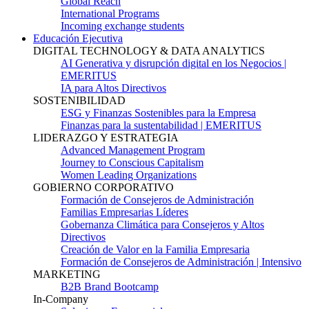
Global Reach
International Programs
Incoming exchange students
Educación Ejecutiva
DIGITAL TECHNOLOGY & DATA ANALYTICS
AI Generativa y disrupción digital en los Negocios |
EMERITUS
IA para Altos Directivos
SOSTENIBILIDAD
ESG y Finanzas Sostenibles para la Empresa
Finanzas para la sustentabilidad | EMERITUS
LIDERAZGO Y ESTRATEGIA
Advanced Management Program
Journey to Conscious Capitalism
Women Leading Organizations
GOBIERNO CORPORATIVO
Formación de Consejeros de Administración
Familias Empresarias Líderes
Gobernanza Climática para Consejeros y Altos
Directivos
Creación de Valor en la Familia Empresaria
Formación de Consejeros de Administración | Intensivo
MARKETING
B2B Brand Bootcamp
In-Company