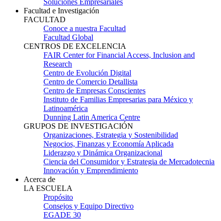
Soluciones Empresariales
Facultad e Investigación
FACULTAD
Conoce a nuestra Facultad
Facultad Global
CENTROS DE EXCELENCIA
FAIR Center for Financial Access, Inclusion and
Research
Centro de Evolución Digital
Centro de Comercio Detallista
Centro de Empresas Conscientes
Instituto de Familias Empresarias para México y
Latinoamérica
Dunning Latin America Centre
GRUPOS DE INVESTIGACIÓN
Organizaciones, Estrategia y Sostenibilidad
Negocios, Finanzas y Economía Aplicada
Liderazgo y Dinámica Organizacional
Ciencia del Consumidor y Estrategia de Mercadotecnia
Innovación y Emprendimiento
Acerca de
LA ESCUELA
Propósito
Consejos y Equipo Directivo
EGADE 30