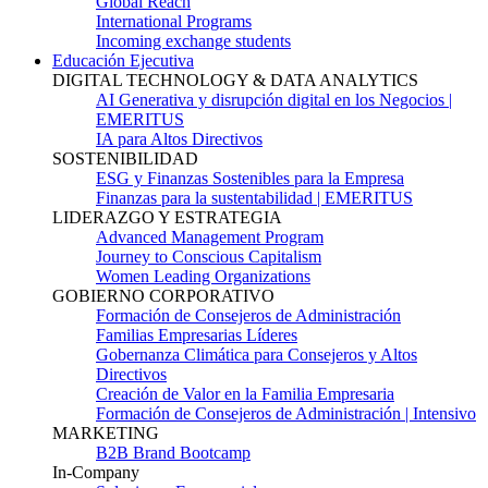
Global Reach
International Programs
Incoming exchange students
Educación Ejecutiva
DIGITAL TECHNOLOGY & DATA ANALYTICS
AI Generativa y disrupción digital en los Negocios |
EMERITUS
IA para Altos Directivos
SOSTENIBILIDAD
ESG y Finanzas Sostenibles para la Empresa
Finanzas para la sustentabilidad | EMERITUS
LIDERAZGO Y ESTRATEGIA
Advanced Management Program
Journey to Conscious Capitalism
Women Leading Organizations
GOBIERNO CORPORATIVO
Formación de Consejeros de Administración
Familias Empresarias Líderes
Gobernanza Climática para Consejeros y Altos
Directivos
Creación de Valor en la Familia Empresaria
Formación de Consejeros de Administración | Intensivo
MARKETING
B2B Brand Bootcamp
In-Company