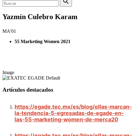
Yazmín Culebro Karam
MA'01
55 Marketing Women 2021
Image
Artículos destacados
https://egade.tec.mx/es/blog/ellas-marcan-
la-tendencia-5-egresadas-de-egade-en-
las-55-marketing-women-de-merca20
https://egade.tec.mx/es/blog/ellas-marcan-