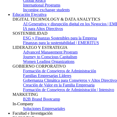
Global Reach
International Programs
Incoming exchange students
Educación Ejecutiva
DIGITAL TECHNOLOGY & DATA ANALYTICS
AI Generativa y disrupción digital en los Negocios | 
IA para Altos Directivos
SOSTENIBILIDAD
ESG y Finanzas Sostenibles para la Empresa
Finanzas para la sustentabilidad | EMERITUS
LIDERAZGO Y ESTRATEGIA
Advanced Management Program
Journey to Conscious Capitalism
Women Leading Organizations
GOBIERNO CORPORATIVO
Formación de Consejeros de Administración
Familias Empresarias Líderes
Gobernanza Climática para Consejeros y Altos Directivo
Creación de Valor en la Familia Empresaria
Formación de Consejeros de Administración | Intensivo
MARKETING
B2B Brand Bootcamp
In-Company
Soluciones Empresariales
Facultad e Investigación