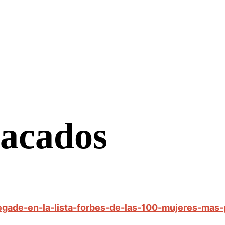
tacados
-egade-en-la-lista-forbes-de-las-100-mujeres-ma