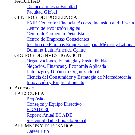
FACULTAD
Conoce a nuestra Facultad
Facultad Global
CENTROS DE EXCELENCIA
FAIR Center for Financial Access, Inclusion and Resear
Centro de Evolución Digital
Centro de Comercio Detallista
Centro de Empresas Conscientes
Instituto de Familias Empresarias para México y Latinoa
Dunning Latin America Centre
GRUPOS DE INVESTIGACIÓN
Organizaciones, Estrategia y Sostenibilidad
Negocios, Finanzas y Economía Aplicada
Liderazgo y Dinámica Organizacional
Ciencia del Consumidor y Estrategia de Mercadotecnia
Innovación y Emprendimiento
Acerca de
LA ESCUELA
Propósito
Consejos y Equipo Directivo
EGADE 30
Reporte Anual EGADE
Sostenibilidad e Impacto Social
ALUMNOS Y EGRESADOS
Career Hub