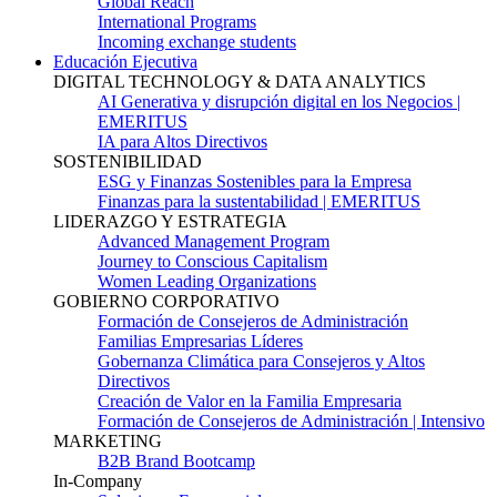
Global Reach
International Programs
Incoming exchange students
Educación Ejecutiva
DIGITAL TECHNOLOGY & DATA ANALYTICS
AI Generativa y disrupción digital en los Negocios |
EMERITUS
IA para Altos Directivos
SOSTENIBILIDAD
ESG y Finanzas Sostenibles para la Empresa
Finanzas para la sustentabilidad | EMERITUS
LIDERAZGO Y ESTRATEGIA
Advanced Management Program
Journey to Conscious Capitalism
Women Leading Organizations
GOBIERNO CORPORATIVO
Formación de Consejeros de Administración
Familias Empresarias Líderes
Gobernanza Climática para Consejeros y Altos
Directivos
Creación de Valor en la Familia Empresaria
Formación de Consejeros de Administración | Intensivo
MARKETING
B2B Brand Bootcamp
In-Company