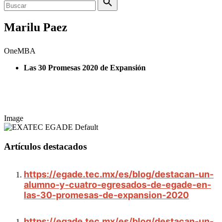
Marilu Paez
OneMBA
Las 30 Promesas 2020 de Expansión
Image
Artículos destacados
https://egade.tec.mx/es/blog/destacan-un-
alumno-y-cuatro-egresados-de-egade-en-
las-30-promesas-de-expansion-2020
https://egade.tec.mx/es/blog/destacan-un-