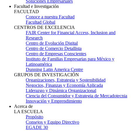
Soluciones Empresariales
Facultad e Investigación
FACULTAD
Conoce a nuestra Facultad
Facultad Global
CENTROS DE EXCELENCIA
FAIR Center for Financial Access, Inclusion and
Research
Centro de Evolución Digital
Centro de Comercio Detallista
Centro de Empresas Conscientes
Instituto de Familias Empresarias para México y
Latinoamérica
Dunning Latin America Centre
GRUPOS DE INVESTIGACIÓN
Organizaciones, Estrategia y Sostenibilidad
Negocios, Finanzas y Economía Aplicada
Liderazgo y Dinámica Organizacional
Ciencia del Consumidor y Estrategia de Mercadotecnia
Innovación y Emprendimiento
Acerca de
LA ESCUELA
Propósito
Consejos y Equipo Directivo
EGADE 30