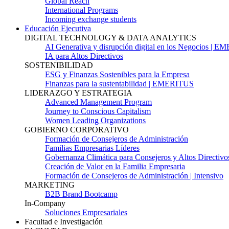
Global Reach
International Programs
Incoming exchange students
Educación Ejecutiva
DIGITAL TECHNOLOGY & DATA ANALYTICS
AI Generativa y disrupción digital en los Negocios | 
IA para Altos Directivos
SOSTENIBILIDAD
ESG y Finanzas Sostenibles para la Empresa
Finanzas para la sustentabilidad | EMERITUS
LIDERAZGO Y ESTRATEGIA
Advanced Management Program
Journey to Conscious Capitalism
Women Leading Organizations
GOBIERNO CORPORATIVO
Formación de Consejeros de Administración
Familias Empresarias Líderes
Gobernanza Climática para Consejeros y Altos Directivo
Creación de Valor en la Familia Empresaria
Formación de Consejeros de Administración | Intensivo
MARKETING
B2B Brand Bootcamp
In-Company
Soluciones Empresariales
Facultad e Investigación