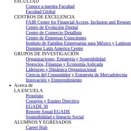
FACULTAD
Conoce a nuestra Facultad
Facultad Global
CENTROS DE EXCELENCIA
FAIR Center for Financial Access, Inclusion and Resear
Centro de Evolución Digital
Centro de Comercio Detallista
Centro de Empresas Conscientes
Instituto de Familias Empresarias para México y Latinoa
Dunning Latin America Centre
GRUPOS DE INVESTIGACIÓN
Organizaciones, Estrategia y Sostenibilidad
Negocios, Finanzas y Economía Aplicada
Liderazgo y Dinámica Organizacional
Ciencia del Consumidor y Estrategia de Mercadotecnia
Innovación y Emprendimiento
Acerca de
LA ESCUELA
Propósito
Consejos y Equipo Directivo
EGADE 30
Reporte Anual EGADE
Sostenibilidad e Impacto Social
ALUMNOS Y EGRESADOS
Career Hub