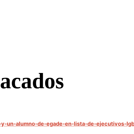
tacados
-y-un-alumno-de-egade-en-lista-de-ejecutivos-lg