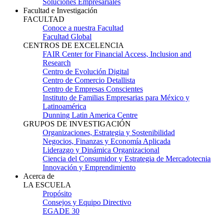
Soluciones Empresariales
Facultad e Investigación
FACULTAD
Conoce a nuestra Facultad
Facultad Global
CENTROS DE EXCELENCIA
FAIR Center for Financial Access, Inclusion and
Research
Centro de Evolución Digital
Centro de Comercio Detallista
Centro de Empresas Conscientes
Instituto de Familias Empresarias para México y
Latinoamérica
Dunning Latin America Centre
GRUPOS DE INVESTIGACIÓN
Organizaciones, Estrategia y Sostenibilidad
Negocios, Finanzas y Economía Aplicada
Liderazgo y Dinámica Organizacional
Ciencia del Consumidor y Estrategia de Mercadotecnia
Innovación y Emprendimiento
Acerca de
LA ESCUELA
Propósito
Consejos y Equipo Directivo
EGADE 30