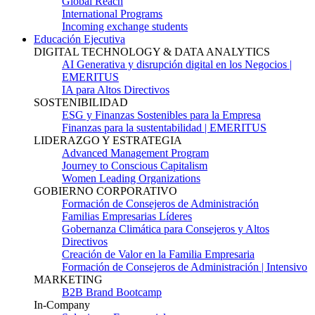
Global Reach
International Programs
Incoming exchange students
Educación Ejecutiva
DIGITAL TECHNOLOGY & DATA ANALYTICS
AI Generativa y disrupción digital en los Negocios |
EMERITUS
IA para Altos Directivos
SOSTENIBILIDAD
ESG y Finanzas Sostenibles para la Empresa
Finanzas para la sustentabilidad | EMERITUS
LIDERAZGO Y ESTRATEGIA
Advanced Management Program
Journey to Conscious Capitalism
Women Leading Organizations
GOBIERNO CORPORATIVO
Formación de Consejeros de Administración
Familias Empresarias Líderes
Gobernanza Climática para Consejeros y Altos
Directivos
Creación de Valor en la Familia Empresaria
Formación de Consejeros de Administración | Intensivo
MARKETING
B2B Brand Bootcamp
In-Company