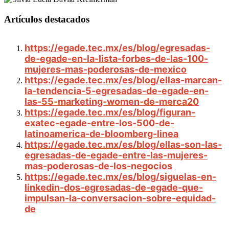
Artículos destacados
https://egade.tec.mx/es/blog/egresadas-
de-egade-en-la-lista-forbes-de-las-100-
mujeres-mas-poderosas-de-mexico
https://egade.tec.mx/es/blog/ellas-marcan-
la-tendencia-5-egresadas-de-egade-en-
las-55-marketing-women-de-merca20
https://egade.tec.mx/es/blog/figuran-
exatec-egade-entre-los-500-de-
latinoamerica-de-bloomberg-linea
https://egade.tec.mx/es/blog/ellas-son-las-
egresadas-de-egade-entre-las-mujeres-
mas-poderosas-de-los-negocios
https://egade.tec.mx/es/blog/siguelas-en-
linkedin-dos-egresadas-de-egade-que-
impulsan-la-conversacion-sobre-equidad-
de