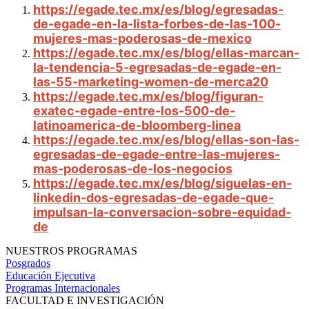
https://egade.tec.mx/es/blog/egresadas-
de-egade-en-la-lista-forbes-de-las-100-
mujeres-mas-poderosas-de-mexico
https://egade.tec.mx/es/blog/ellas-marcan-
la-tendencia-5-egresadas-de-egade-en-
las-55-marketing-women-de-merca20
https://egade.tec.mx/es/blog/figuran-
exatec-egade-entre-los-500-de-
latinoamerica-de-bloomberg-linea
https://egade.tec.mx/es/blog/ellas-son-las-
egresadas-de-egade-entre-las-mujeres-
mas-poderosas-de-los-negocios
https://egade.tec.mx/es/blog/siguelas-en-
linkedin-dos-egresadas-de-egade-que-
impulsan-la-conversacion-sobre-equidad-
de
NUESTROS PROGRAMAS
Posgrados
Educación Ejecutiva
Programas Internacionales
FACULTAD E INVESTIGACIÓN