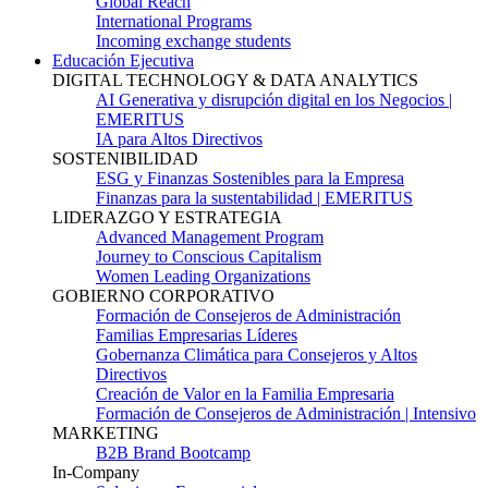
Global Reach
International Programs
Incoming exchange students
Educación Ejecutiva
DIGITAL TECHNOLOGY & DATA ANALYTICS
AI Generativa y disrupción digital en los Negocios |
EMERITUS
IA para Altos Directivos
SOSTENIBILIDAD
ESG y Finanzas Sostenibles para la Empresa
Finanzas para la sustentabilidad | EMERITUS
LIDERAZGO Y ESTRATEGIA
Advanced Management Program
Journey to Conscious Capitalism
Women Leading Organizations
GOBIERNO CORPORATIVO
Formación de Consejeros de Administración
Familias Empresarias Líderes
Gobernanza Climática para Consejeros y Altos
Directivos
Creación de Valor en la Familia Empresaria
Formación de Consejeros de Administración | Intensivo
MARKETING
B2B Brand Bootcamp
In-Company