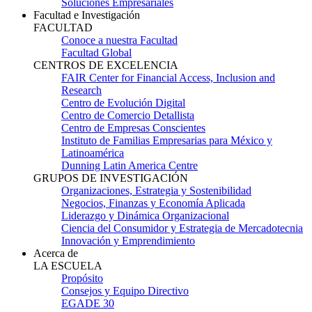
Soluciones Empresariales
Facultad e Investigación
FACULTAD
Conoce a nuestra Facultad
Facultad Global
CENTROS DE EXCELENCIA
FAIR Center for Financial Access, Inclusion and
Research
Centro de Evolución Digital
Centro de Comercio Detallista
Centro de Empresas Conscientes
Instituto de Familias Empresarias para México y
Latinoamérica
Dunning Latin America Centre
GRUPOS DE INVESTIGACIÓN
Organizaciones, Estrategia y Sostenibilidad
Negocios, Finanzas y Economía Aplicada
Liderazgo y Dinámica Organizacional
Ciencia del Consumidor y Estrategia de Mercadotecnia
Innovación y Emprendimiento
Acerca de
LA ESCUELA
Propósito
Consejos y Equipo Directivo
EGADE 30