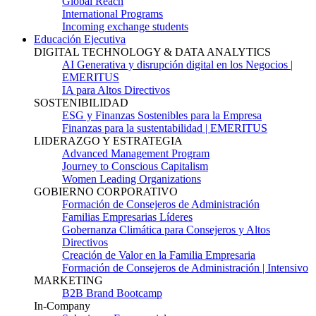
Global Reach
International Programs
Incoming exchange students
Educación Ejecutiva
DIGITAL TECHNOLOGY & DATA ANALYTICS
AI Generativa y disrupción digital en los Negocios |
EMERITUS
IA para Altos Directivos
SOSTENIBILIDAD
ESG y Finanzas Sostenibles para la Empresa
Finanzas para la sustentabilidad | EMERITUS
LIDERAZGO Y ESTRATEGIA
Advanced Management Program
Journey to Conscious Capitalism
Women Leading Organizations
GOBIERNO CORPORATIVO
Formación de Consejeros de Administración
Familias Empresarias Líderes
Gobernanza Climática para Consejeros y Altos
Directivos
Creación de Valor en la Familia Empresaria
Formación de Consejeros de Administración | Intensivo
MARKETING
B2B Brand Bootcamp
In-Company