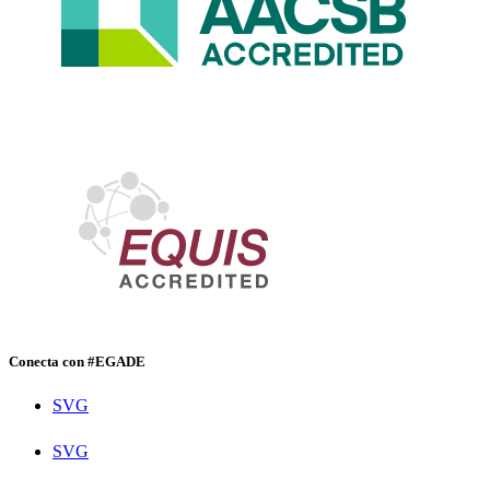
Conecta con #EGADE
SVG
SVG