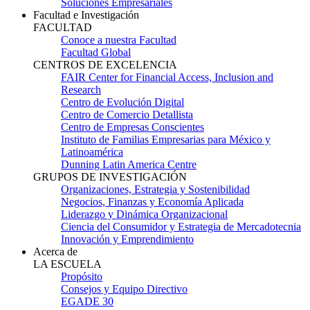
Soluciones Empresariales
Facultad e Investigación
FACULTAD
Conoce a nuestra Facultad
Facultad Global
CENTROS DE EXCELENCIA
FAIR Center for Financial Access, Inclusion and
Research
Centro de Evolución Digital
Centro de Comercio Detallista
Centro de Empresas Conscientes
Instituto de Familias Empresarias para México y
Latinoamérica
Dunning Latin America Centre
GRUPOS DE INVESTIGACIÓN
Organizaciones, Estrategia y Sostenibilidad
Negocios, Finanzas y Economía Aplicada
Liderazgo y Dinámica Organizacional
Ciencia del Consumidor y Estrategia de Mercadotecnia
Innovación y Emprendimiento
Acerca de
LA ESCUELA
Propósito
Consejos y Equipo Directivo
EGADE 30