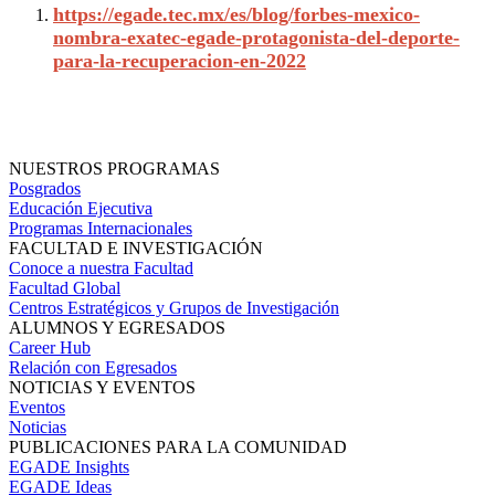
https://egade.tec.mx/es/blog/forbes-mexico-
nombra-exatec-egade-protagonista-del-deporte-
para-la-recuperacion-en-2022
NUESTROS PROGRAMAS
Posgrados
Educación Ejecutiva
Programas Internacionales
FACULTAD E INVESTIGACIÓN
Conoce a nuestra Facultad
Facultad Global
Centros Estratégicos y Grupos de Investigación
ALUMNOS Y EGRESADOS
Career Hub
Relación con Egresados
NOTICIAS Y EVENTOS
Eventos
Noticias
PUBLICACIONES PARA LA COMUNIDAD
EGADE Insights
EGADE Ideas