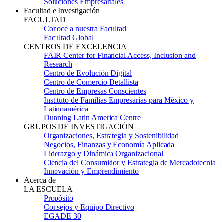
Soluciones Empresariales
Facultad e Investigación
FACULTAD
Conoce a nuestra Facultad
Facultad Global
CENTROS DE EXCELENCIA
FAIR Center for Financial Access, Inclusion and
Research
Centro de Evolución Digital
Centro de Comercio Detallista
Centro de Empresas Conscientes
Instituto de Familias Empresarias para México y
Latinoamérica
Dunning Latin America Centre
GRUPOS DE INVESTIGACIÓN
Organizaciones, Estrategia y Sostenibilidad
Negocios, Finanzas y Economía Aplicada
Liderazgo y Dinámica Organizacional
Ciencia del Consumidor y Estrategia de Mercadotecnia
Innovación y Emprendimiento
Acerca de
LA ESCUELA
Propósito
Consejos y Equipo Directivo
EGADE 30