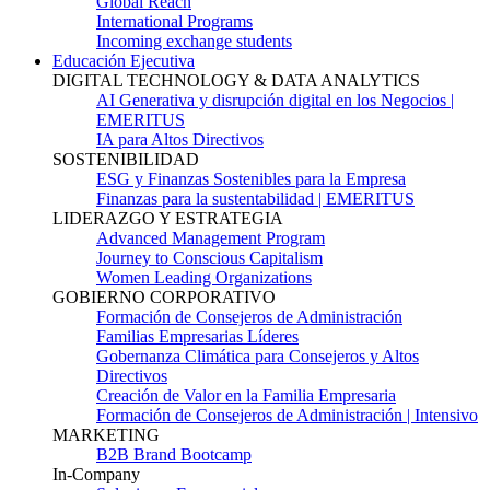
Global Reach
International Programs
Incoming exchange students
Educación Ejecutiva
DIGITAL TECHNOLOGY & DATA ANALYTICS
AI Generativa y disrupción digital en los Negocios |
EMERITUS
IA para Altos Directivos
SOSTENIBILIDAD
ESG y Finanzas Sostenibles para la Empresa
Finanzas para la sustentabilidad | EMERITUS
LIDERAZGO Y ESTRATEGIA
Advanced Management Program
Journey to Conscious Capitalism
Women Leading Organizations
GOBIERNO CORPORATIVO
Formación de Consejeros de Administración
Familias Empresarias Líderes
Gobernanza Climática para Consejeros y Altos
Directivos
Creación de Valor en la Familia Empresaria
Formación de Consejeros de Administración | Intensivo
MARKETING
B2B Brand Bootcamp
In-Company