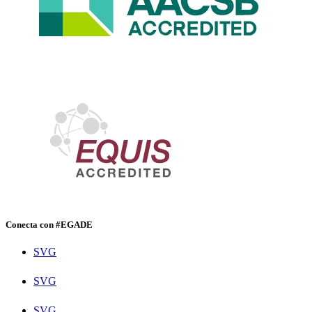
Conecta con #EGADE
SVG
SVG
SVG