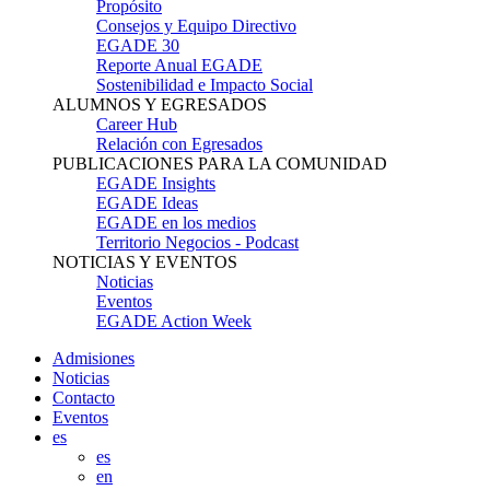
Propósito
Consejos y Equipo Directivo
EGADE 30
Reporte Anual EGADE
Sostenibilidad e Impacto Social
ALUMNOS Y EGRESADOS
Career Hub
Relación con Egresados
PUBLICACIONES PARA LA COMUNIDAD
EGADE Insights
EGADE Ideas
EGADE en los medios
Territorio Negocios - Podcast
NOTICIAS Y EVENTOS
Noticias
Eventos
EGADE Action Week
Admisiones
Noticias
Contacto
Eventos
es
es
en