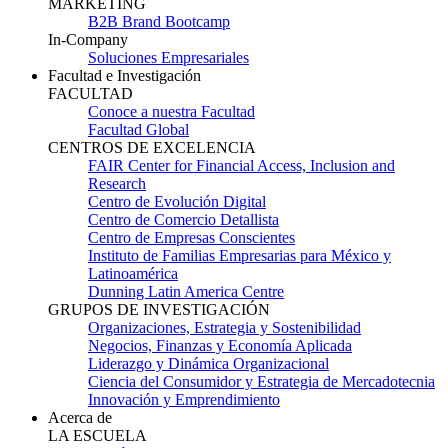
MARKETING
B2B Brand Bootcamp
In-Company
Soluciones Empresariales
Facultad e Investigación
FACULTAD
Conoce a nuestra Facultad
Facultad Global
CENTROS DE EXCELENCIA
FAIR Center for Financial Access, Inclusion and
Research
Centro de Evolución Digital
Centro de Comercio Detallista
Centro de Empresas Conscientes
Instituto de Familias Empresarias para México y
Latinoamérica
Dunning Latin America Centre
GRUPOS DE INVESTIGACIÓN
Organizaciones, Estrategia y Sostenibilidad
Negocios, Finanzas y Economía Aplicada
Liderazgo y Dinámica Organizacional
Ciencia del Consumidor y Estrategia de Mercadotecnia
Innovación y Emprendimiento
Acerca de
LA ESCUELA