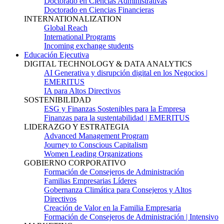
Doctorado en Ciencias Administrativas
Doctorado en Ciencias Financieras
INTERNATIONALIZATION
Global Reach
International Programs
Incoming exchange students
Educación Ejecutiva
DIGITAL TECHNOLOGY & DATA ANALYTICS
AI Generativa y disrupción digital en los Negocios |
EMERITUS
IA para Altos Directivos
SOSTENIBILIDAD
ESG y Finanzas Sostenibles para la Empresa
Finanzas para la sustentabilidad | EMERITUS
LIDERAZGO Y ESTRATEGIA
Advanced Management Program
Journey to Conscious Capitalism
Women Leading Organizations
GOBIERNO CORPORATIVO
Formación de Consejeros de Administración
Familias Empresarias Líderes
Gobernanza Climática para Consejeros y Altos
Directivos
Creación de Valor en la Familia Empresaria
Formación de Consejeros de Administración | Intensivo