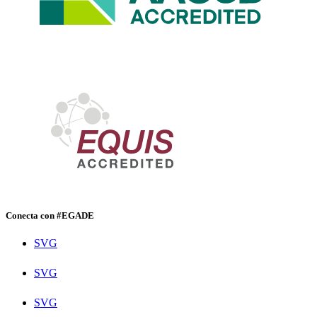
Conecta con #EGADE
SVG
SVG
SVG