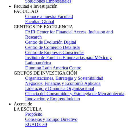
Soluciones Empresariales
Facultad e Investigación
FACULTAD
Conoce a nuestra Facultad
Facultad Global
CENTROS DE EXCELENCIA
FAIR Center for Financial Access, Inclusion and
Research
Centro de Evolución Digital
Centro de Comercio Detallista
Centro de Empresas Conscientes
Instituto de Familias Empresarias para México y
Latinoamérica
Dunning Latin America Centre
GRUPOS DE INVESTIGACIÓN
Organizaciones, Estrategia y Sostenibilidad
Negocios, Finanzas y Economía Aplicada
Liderazgo y Dinámica Organizacional
Ciencia del Consumidor y Estrategia de Mercadotecnia
Innovación y Emprendimiento
Acerca de
LA ESCUELA
Propósito
Consejos y Equipo Directivo
EGADE 30