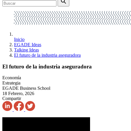
Inicio
EGADE Ideas
Talking Ideas
El futuro de la industria aseguradora
El futuro de la industria aseguradora
Economía
Estrategia
EGADE Business School
18 Febrero, 2026
Compartir