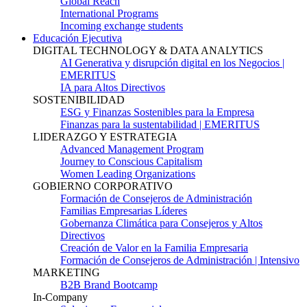
Global Reach
International Programs
Incoming exchange students
Educación Ejecutiva
DIGITAL TECHNOLOGY & DATA ANALYTICS
AI Generativa y disrupción digital en los Negocios |
EMERITUS
IA para Altos Directivos
SOSTENIBILIDAD
ESG y Finanzas Sostenibles para la Empresa
Finanzas para la sustentabilidad | EMERITUS
LIDERAZGO Y ESTRATEGIA
Advanced Management Program
Journey to Conscious Capitalism
Women Leading Organizations
GOBIERNO CORPORATIVO
Formación de Consejeros de Administración
Familias Empresarias Líderes
Gobernanza Climática para Consejeros y Altos
Directivos
Creación de Valor en la Familia Empresaria
Formación de Consejeros de Administración | Intensivo
MARKETING
B2B Brand Bootcamp
In-Company