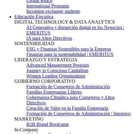
Global Reach
International Programs
Incoming exchange students
Educación Ejecutiva
DIGITAL TECHNOLOGY & DATA ANALYTICS
AI Generativa y disrupción digital en los Negocios |
EMERITUS
IA para Altos Directivos
SOSTENIBILIDAD
ESG y Finanzas Sostenibles para la Empresa
Finanzas para la sustentabilidad | EMERITUS
LIDERAZGO Y ESTRATEGIA
Advanced Management Program
Journey to Conscious Capitalism
Women Leading Organizations
GOBIERNO CORPORATIVO
Formación de Consejeros de Administración
Familias Empresarias Líderes
Gobernanza Climática para Consejeros y Altos
Directivos
Creación de Valor en la Familia Empresaria
Formación de Consejeros de Administración | Intensivo
MARKETING
B2B Brand Bootcamp
In-Company