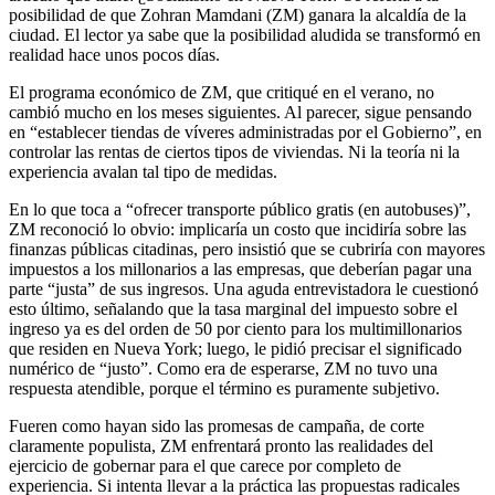
posibilidad de que Zohran Mamdani (ZM) ganara la alcaldía de la
ciudad. El lector ya sabe que la posibilidad aludida se transformó en
realidad hace unos pocos días.
El programa económico de ZM, que critiqué en el verano, no
cambió mucho en los meses siguientes. Al parecer, sigue pensando
en “establecer tiendas de víveres administradas por el Gobierno”, en
controlar las rentas de ciertos tipos de viviendas. Ni la teoría ni la
experiencia avalan tal tipo de medidas.
En lo que toca a “ofrecer transporte público gratis (en autobuses)”,
ZM reconoció lo obvio: implicaría un costo que incidiría sobre las
finanzas públicas citadinas, pero insistió que se cubriría con mayores
impuestos a los millonarios a las empresas, que deberían pagar una
parte “justa” de sus ingresos. Una aguda entrevistadora le cuestionó
esto último, señalando que la tasa marginal del impuesto sobre el
ingreso ya es del orden de 50 por ciento para los multimillonarios
que residen en Nueva York; luego, le pidió precisar el significado
numérico de “justo”. Como era de esperarse, ZM no tuvo una
respuesta atendible, porque el término es puramente subjetivo.
Fueren como hayan sido las promesas de campaña, de corte
claramente populista, ZM enfrentará pronto las realidades del
ejercicio de gobernar para el que carece por completo de
experiencia. Si intenta llevar a la práctica las propuestas radicales