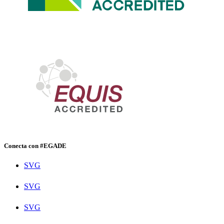
Conecta con #EGADE
SVG
SVG
SVG