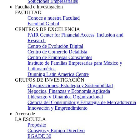
Soluciones Empresariales
Facultad e Investigación
FACULTAD
Conoce a nuestra Facultad
Facultad Global
CENTROS DE EXCELENCIA
FAIR Center for Financial Access, Inclusion and
Research
Centro de Evolución Digital
Centro de Comercio Detallista
Centro de Empresas Conscientes
Instituto de Familias Empresarias para México y
Latinoamérica
Dunning Latin America Centre
GRUPOS DE INVESTIGACIÓN
Organizaciones, Estrategia y Sostenibilidad
Negocios, Finanzas y Economía Aplicada
Liderazgo y Dinámica Organizacional
Ciencia del Consumidor y Estrategia de Mercadotecnia
Innovación y Emprendimiento
Acerca de
LA ESCUELA
Propósito
Consejos y Equipo Directivo
EGADE 30