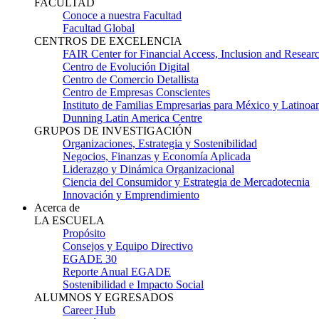
FACULTAD
Conoce a nuestra Facultad
Facultad Global
CENTROS DE EXCELENCIA
FAIR Center for Financial Access, Inclusion and Resear
Centro de Evolución Digital
Centro de Comercio Detallista
Centro de Empresas Conscientes
Instituto de Familias Empresarias para México y Latinoa
Dunning Latin America Centre
GRUPOS DE INVESTIGACIÓN
Organizaciones, Estrategia y Sostenibilidad
Negocios, Finanzas y Economía Aplicada
Liderazgo y Dinámica Organizacional
Ciencia del Consumidor y Estrategia de Mercadotecnia
Innovación y Emprendimiento
Acerca de
LA ESCUELA
Propósito
Consejos y Equipo Directivo
EGADE 30
Reporte Anual EGADE
Sostenibilidad e Impacto Social
ALUMNOS Y EGRESADOS
Career Hub