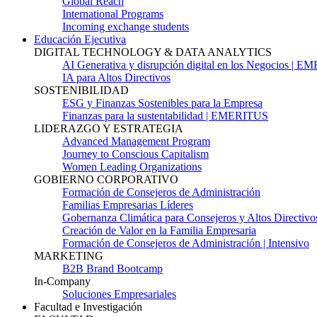
Global Reach
International Programs
Incoming exchange students
Educación Ejecutiva
DIGITAL TECHNOLOGY & DATA ANALYTICS
AI Generativa y disrupción digital en los Negocios | 
IA para Altos Directivos
SOSTENIBILIDAD
ESG y Finanzas Sostenibles para la Empresa
Finanzas para la sustentabilidad | EMERITUS
LIDERAZGO Y ESTRATEGIA
Advanced Management Program
Journey to Conscious Capitalism
Women Leading Organizations
GOBIERNO CORPORATIVO
Formación de Consejeros de Administración
Familias Empresarias Líderes
Gobernanza Climática para Consejeros y Altos Directivo
Creación de Valor en la Familia Empresaria
Formación de Consejeros de Administración | Intensivo
MARKETING
B2B Brand Bootcamp
In-Company
Soluciones Empresariales
Facultad e Investigación