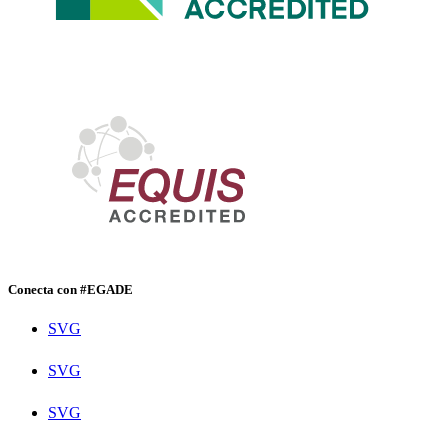
Conecta con #EGADE
SVG
SVG
SVG