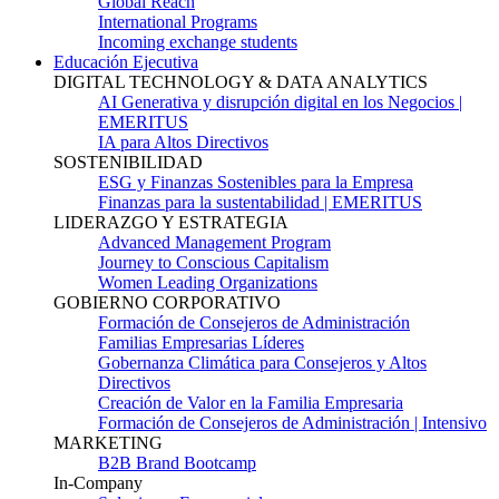
Global Reach
International Programs
Incoming exchange students
Educación Ejecutiva
DIGITAL TECHNOLOGY & DATA ANALYTICS
AI Generativa y disrupción digital en los Negocios |
EMERITUS
IA para Altos Directivos
SOSTENIBILIDAD
ESG y Finanzas Sostenibles para la Empresa
Finanzas para la sustentabilidad | EMERITUS
LIDERAZGO Y ESTRATEGIA
Advanced Management Program
Journey to Conscious Capitalism
Women Leading Organizations
GOBIERNO CORPORATIVO
Formación de Consejeros de Administración
Familias Empresarias Líderes
Gobernanza Climática para Consejeros y Altos
Directivos
Creación de Valor en la Familia Empresaria
Formación de Consejeros de Administración | Intensivo
MARKETING
B2B Brand Bootcamp
In-Company