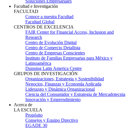
Soluciones Empresariales
Facultad e Investigación
FACULTAD
Conoce a nuestra Facultad
Facultad Global
CENTROS DE EXCELENCIA
FAIR Center for Financial Access, Inclusion and
Research
Centro de Evolución Digital
Centro de Comercio Detallista
Centro de Empresas Conscientes
Instituto de Familias Empresarias para México y
Latinoamérica
Dunning Latin America Centre
GRUPOS DE INVESTIGACIÓN
Organizaciones, Estrategia y Sostenibilidad
Negocios, Finanzas y Economía Aplicada
Liderazgo y Dinámica Organizacional
Ciencia del Consumidor y Estrategia de Mercadotecnia
Innovación y Emprendimiento
Acerca de
LA ESCUELA
Propósito
Consejos y Equipo Directivo
EGADE 30