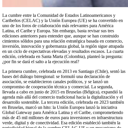
La cumbre entre la Comunidad de Estados Latinoamericanos y
Caribeños (CELAC) y la Unión Europea (UE) se ha convertido en
uno de los foros de colaboración más relevantes para América
Latina, el Caribe y Europa. Sin embargo, basta revisar sus tres
ediciones anteriores para entender que, aunque se han construido
cimientos sólidos para una relación estratégica basada en comercio,
inversión, innovación y gobernanza global, la región sigue atrapada
en un ciclo de expectativas elevadas y resultados escasos. La cuarta
edición, celebrada en Santa Marta (Colombia), planteó la pregunta:
¿por fin se dará el salto a la ejecución real?
La primera cumbre, celebrada en 2013 en Santiago (Chile), sentó las
bases del diálogo birregional: se formuló una declaración de
asociación, se establecieron canales políticos, y se lanzó un
compromiso de cooperación técnica y comercial. La segunda,
llevada a cabo en junio de 2015 en Bruselas (Bélgica), expandió la
agenda más allá del comercio tradicional hacia la digitalización y el
desarrollo sostenible. La tercera edición, celebrada en 2023 también
en Bruselas, marcó un hito: la Unión Europea lanzó la iniciativa
Global Gateway para América Latina y el Caribe, comprometiendo
más de 45 mil millones de euros para inversiones en infraestructura
verde, digital y de conectividad. Esa edición estableció también la
periodicidad bienal de la cumbre CELAC-UE y un mecanismo de