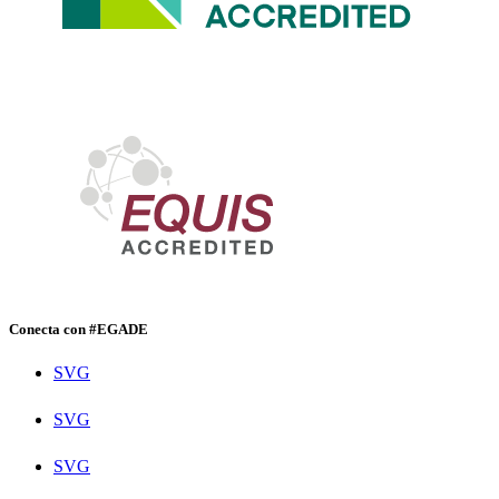
Conecta con #EGADE
SVG
SVG
SVG