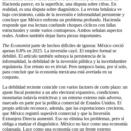
Hacienda parece, en la superficie, una disputa sobre cifras. En
realidad, es una disputa sobre diagnóstico. La revista británica ve
bajo crecimiento, caída de la inversión e informalidad persistente y
concluye que México enfrenta un problema profundo. Hacienda
responde que esa lectura confunde choques cíclicos con fallas
estructurales y omite varios contrapesos. Ambos señalan aspectos
reales. Ambos también dejan fuera piezas importantes.
The Economist
parte de hechos difíciles de ignorar. México creció
apenas 0.8% en 2025. La inversión cayó. El empleo formal se
debilitó. El artículo también subraya la persistencia de la
informalidad, la debilidad de la inversión pública y la incertidumbre
regulatoria. Ese retrato no es trivial. Pero tampoco basta, por sí solo,
para concluir que la economía mexicana está averiada en su
conjunto.
La debilidad reciente coincide con varios factores de corto plazo: un
ajuste fiscal posterior a un año electoral expansivo, condiciones
monetarias todavía restrictivas y un entorno externo más adverso,
marcado en parte por la política comercial de Estados Unidos. El
propio artículo reconoce, además, que las exportaciones crecieron,
que México registró superávit comercial y que la Inversión
Extranjera Directa aumentó. Eso no elimina los problemas, pero sí
obliga a matizar el diagnóstico. México no luce como una economía
colapsada. Luce como una economía con un frente externo