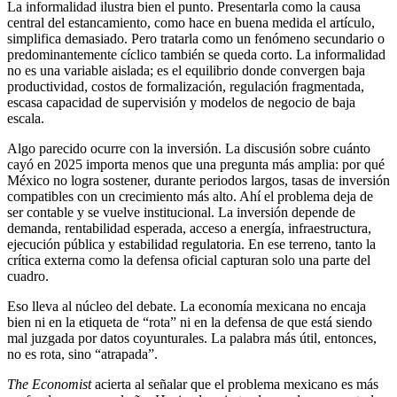
La informalidad ilustra bien el punto. Presentarla como la causa
central del estancamiento, como hace en buena medida el artículo,
simplifica demasiado. Pero tratarla como un fenómeno secundario o
predominantemente cíclico también se queda corto. La informalidad
no es una variable aislada; es el equilibrio donde convergen baja
productividad, costos de formalización, regulación fragmentada,
escasa capacidad de supervisión y modelos de negocio de baja
escala.
Algo parecido ocurre con la inversión. La discusión sobre cuánto
cayó en 2025 importa menos que una pregunta más amplia: por qué
México no logra sostener, durante periodos largos, tasas de inversión
compatibles con un crecimiento más alto. Ahí el problema deja de
ser contable y se vuelve institucional. La inversión depende de
demanda, rentabilidad esperada, acceso a energía, infraestructura,
ejecución pública y estabilidad regulatoria. En ese terreno, tanto la
crítica externa como la defensa oficial capturan solo una parte del
cuadro.
Eso lleva al núcleo del debate. La economía mexicana no encaja
bien ni en la etiqueta de “rota” ni en la defensa de que está siendo
mal juzgada por datos coyunturales. La palabra más útil, entonces,
no es rota, sino “atrapada”.
The Economist
acierta al señalar que el problema mexicano es más