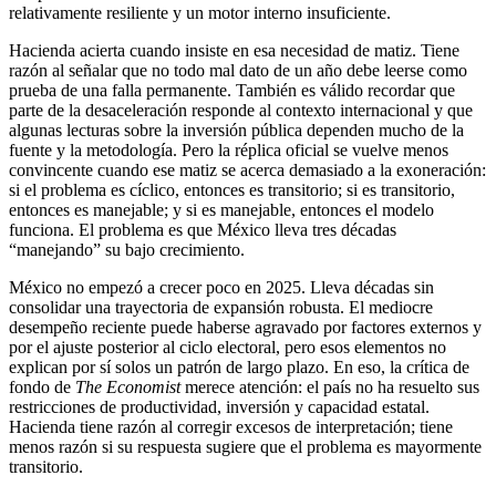
relativamente resiliente y un motor interno insuficiente.
Hacienda acierta cuando insiste en esa necesidad de matiz. Tiene
razón al señalar que no todo mal dato de un año debe leerse como
prueba de una falla permanente. También es válido recordar que
parte de la desaceleración responde al contexto internacional y que
algunas lecturas sobre la inversión pública dependen mucho de la
fuente y la metodología. Pero la réplica oficial se vuelve menos
convincente cuando ese matiz se acerca demasiado a la exoneración:
si el problema es cíclico, entonces es transitorio; si es transitorio,
entonces es manejable; y si es manejable, entonces el modelo
funciona. El problema es que México lleva tres décadas
“manejando” su bajo crecimiento.
México no empezó a crecer poco en 2025. Lleva décadas sin
consolidar una trayectoria de expansión robusta. El mediocre
desempeño reciente puede haberse agravado por factores externos y
por el ajuste posterior al ciclo electoral, pero esos elementos no
explican por sí solos un patrón de largo plazo. En eso, la crítica de
fondo de
The Economist
merece atención: el país no ha resuelto sus
restricciones de productividad, inversión y capacidad estatal.
Hacienda tiene razón al corregir excesos de interpretación; tiene
menos razón si su respuesta sugiere que el problema es mayormente
transitorio.