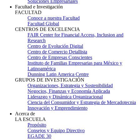
Soluciones Empresariales
Facultad e Investigación
FACULTAD
Conoce a nuestra Facultad
Facultad Global
CENTROS DE EXCELENCIA
FAIR Center for Financial Access, Inclusion and
Research
Centro de Evolución Digital
Centro de Comercio Detallista
Centro de Empresas Conscientes
Instituto de Familias Empresarias para México y
Latinoamérica
Dunning Latin America Centre
GRUPOS DE INVESTIGACIÓN
Organizaciones, Estrategia y Sostenibilidad
Negocios, Finanzas y Economía Aplicada
Liderazgo y Dinámica Organizacional
Ciencia del Consumidor y Estrategia de Mercadotecnia
Innovación y Emprendimiento
Acerca de
LA ESCUELA
Propósito
Consejos y Equipo Directivo
EGADE 30