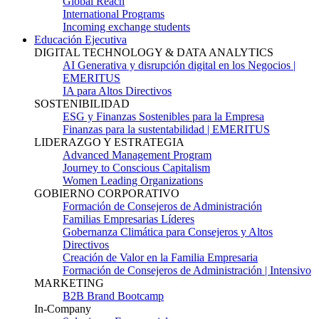
Global Reach
International Programs
Incoming exchange students
Educación Ejecutiva
DIGITAL TECHNOLOGY & DATA ANALYTICS
AI Generativa y disrupción digital en los Negocios |
EMERITUS
IA para Altos Directivos
SOSTENIBILIDAD
ESG y Finanzas Sostenibles para la Empresa
Finanzas para la sustentabilidad | EMERITUS
LIDERAZGO Y ESTRATEGIA
Advanced Management Program
Journey to Conscious Capitalism
Women Leading Organizations
GOBIERNO CORPORATIVO
Formación de Consejeros de Administración
Familias Empresarias Líderes
Gobernanza Climática para Consejeros y Altos
Directivos
Creación de Valor en la Familia Empresaria
Formación de Consejeros de Administración | Intensivo
MARKETING
B2B Brand Bootcamp
In-Company