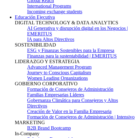
Global Reach
International Programs
Incoming exchange students
Educación Ejecutiva
DIGITAL TECHNOLOGY & DATA ANALYTICS
AI Generativa y disrupción digital en los Negocios |
EMERITUS
IA para Altos Directivos
SOSTENIBILIDAD
ESG y Finanzas Sostenibles para la Empresa
Finanzas para la sustentabilidad | EMERITUS
LIDERAZGO Y ESTRATEGIA
Advanced Management Program
Journey to Conscious Capitalism
Women Leading Organizations
GOBIERNO CORPORATIVO
Formación de Consejeros de Administración
Familias Empresarias Líderes
Gobernanza Climática para Consejeros y Altos
Directivos
Creación de Valor en la Familia Empresaria
Formación de Consejeros de Administración | Intensivo
MARKETING
B2B Brand Bootcamp
In-Company