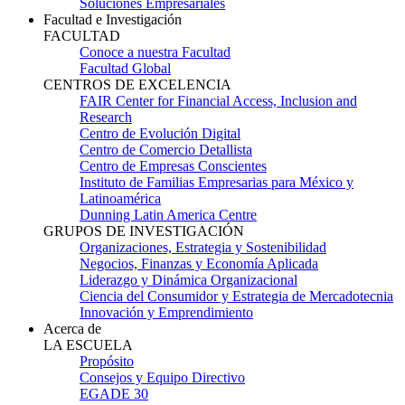
Soluciones Empresariales
Facultad e Investigación
FACULTAD
Conoce a nuestra Facultad
Facultad Global
CENTROS DE EXCELENCIA
FAIR Center for Financial Access, Inclusion and
Research
Centro de Evolución Digital
Centro de Comercio Detallista
Centro de Empresas Conscientes
Instituto de Familias Empresarias para México y
Latinoamérica
Dunning Latin America Centre
GRUPOS DE INVESTIGACIÓN
Organizaciones, Estrategia y Sostenibilidad
Negocios, Finanzas y Economía Aplicada
Liderazgo y Dinámica Organizacional
Ciencia del Consumidor y Estrategia de Mercadotecnia
Innovación y Emprendimiento
Acerca de
LA ESCUELA
Propósito
Consejos y Equipo Directivo
EGADE 30