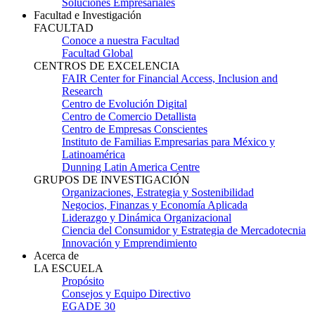
Soluciones Empresariales
Facultad e Investigación
FACULTAD
Conoce a nuestra Facultad
Facultad Global
CENTROS DE EXCELENCIA
FAIR Center for Financial Access, Inclusion and
Research
Centro de Evolución Digital
Centro de Comercio Detallista
Centro de Empresas Conscientes
Instituto de Familias Empresarias para México y
Latinoamérica
Dunning Latin America Centre
GRUPOS DE INVESTIGACIÓN
Organizaciones, Estrategia y Sostenibilidad
Negocios, Finanzas y Economía Aplicada
Liderazgo y Dinámica Organizacional
Ciencia del Consumidor y Estrategia de Mercadotecnia
Innovación y Emprendimiento
Acerca de
LA ESCUELA
Propósito
Consejos y Equipo Directivo
EGADE 30