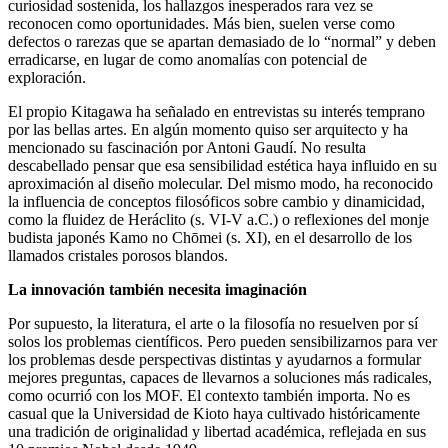
curiosidad sostenida, los hallazgos inesperados rara vez se
reconocen como oportunidades. Más bien, suelen verse como
defectos o rarezas que se apartan demasiado de lo “normal” y deben
erradicarse, en lugar de como anomalías con potencial de
exploración.
El propio Kitagawa ha señalado en entrevistas su interés temprano
por las bellas artes. En algún momento quiso ser arquitecto y ha
mencionado su fascinación por Antoni Gaudí. No resulta
descabellado pensar que esa sensibilidad estética haya influido en su
aproximación al diseño molecular. Del mismo modo, ha reconocido
la influencia de conceptos filosóficos sobre cambio y dinamicidad,
como la fluidez de Heráclito (s. VI-V a.C.) o reflexiones del monje
budista japonés Kamo no Chōmei (s. XI), en el desarrollo de los
llamados cristales porosos blandos.
La innovación también necesita imaginación
Por supuesto, la literatura, el arte o la filosofía no resuelven por sí
solos los problemas científicos. Pero pueden sensibilizarnos para ver
los problemas desde perspectivas distintas y ayudarnos a formular
mejores preguntas, capaces de llevarnos a soluciones más radicales,
como ocurrió con los MOF. El contexto también importa. No es
casual que la Universidad de Kioto haya cultivado históricamente
una tradición de originalidad y libertad académica, reflejada en sus