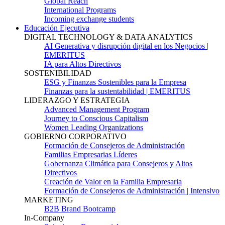
Global Reach
International Programs
Incoming exchange students
Educación Ejecutiva
DIGITAL TECHNOLOGY & DATA ANALYTICS
AI Generativa y disrupción digital en los Negocios |
EMERITUS
IA para Altos Directivos
SOSTENIBILIDAD
ESG y Finanzas Sostenibles para la Empresa
Finanzas para la sustentabilidad | EMERITUS
LIDERAZGO Y ESTRATEGIA
Advanced Management Program
Journey to Conscious Capitalism
Women Leading Organizations
GOBIERNO CORPORATIVO
Formación de Consejeros de Administración
Familias Empresarias Líderes
Gobernanza Climática para Consejeros y Altos
Directivos
Creación de Valor en la Familia Empresaria
Formación de Consejeros de Administración | Intensivo
MARKETING
B2B Brand Bootcamp
In-Company