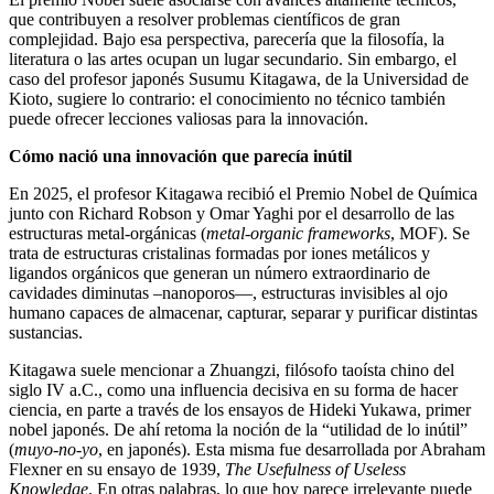
que contribuyen a resolver problemas científicos de gran
complejidad. Bajo esa perspectiva, parecería que la filosofía, la
literatura o las artes ocupan un lugar secundario. Sin embargo, el
caso del profesor japonés Susumu Kitagawa, de la Universidad de
Kioto, sugiere lo contrario: el conocimiento no técnico también
puede ofrecer lecciones valiosas para la innovación.
Cómo nació una innovación que parecía inútil
En 2025, el profesor Kitagawa recibió el Premio Nobel de Química
junto con Richard Robson y Omar Yaghi por el desarrollo de las
estructuras metal-orgánicas (
metal-organic frameworks
, MOF). Se
trata de estructuras cristalinas formadas por iones metálicos y
ligandos orgánicos que generan un número extraordinario de
cavidades diminutas –nanoporos—, estructuras invisibles al ojo
humano capaces de almacenar, capturar, separar y purificar distintas
sustancias.
Kitagawa suele mencionar a Zhuangzi, filósofo taoísta chino del
siglo IV a.C., como una influencia decisiva en su forma de hacer
ciencia, en parte a través de los ensayos de Hideki Yukawa, primer
nobel japonés. De ahí retoma la noción de la “utilidad de lo inútil”
(
muyo-no-yo
, en japonés). Esta misma fue desarrollada por Abraham
Flexner en su ensayo de 1939,
The Usefulness of Useless
Knowledge
. En otras palabras, lo que hoy parece irrelevante puede