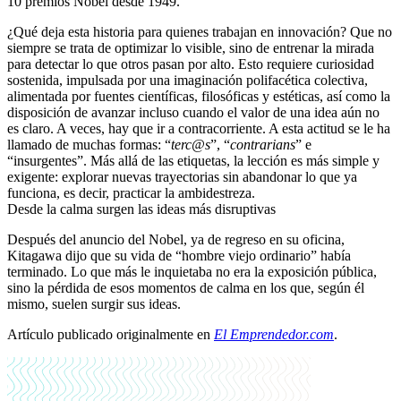
10 premios Nobel desde 1949.
¿Qué deja esta historia para quienes trabajan en innovación? Que no
siempre se trata de optimizar lo visible, sino de entrenar la mirada
para detectar lo que otros pasan por alto. Esto requiere curiosidad
sostenida, impulsada por una imaginación polifacética colectiva,
alimentada por fuentes científicas, filosóficas y estéticas, así como la
disposición de avanzar incluso cuando el valor de una idea aún no
es claro. A veces, hay que ir a contracorriente. A esta actitud se le ha
llamado de muchas formas: “
terc@s
”, “
contrarians
” e
“insurgentes”. Más allá de las etiquetas, la lección es más simple y
exigente: explorar nuevas trayectorias sin abandonar lo que ya
funciona, es decir, practicar la ambidestreza.
Desde la calma surgen las ideas más disruptivas
Después del anuncio del Nobel, ya de regreso en su oficina,
Kitagawa dijo que su vida de “hombre viejo ordinario” había
terminado. Lo que más le inquietaba no era la exposición pública,
sino la pérdida de esos momentos de calma en los que, según él
mismo, suelen surgir sus ideas.
Artículo publicado originalmente en
El Emprendedor.com
.