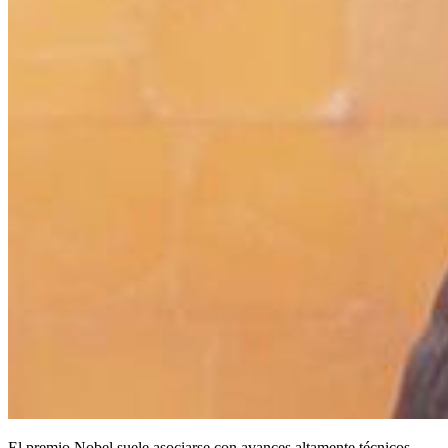
El premio Nobel suele asociarse con avances altamente técnicos,