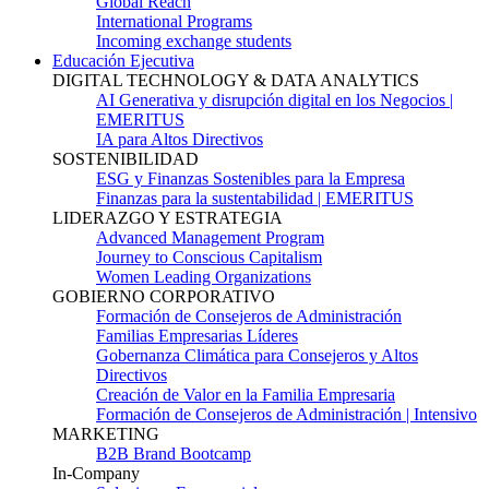
Global Reach
International Programs
Incoming exchange students
Educación Ejecutiva
DIGITAL TECHNOLOGY & DATA ANALYTICS
AI Generativa y disrupción digital en los Negocios |
EMERITUS
IA para Altos Directivos
SOSTENIBILIDAD
ESG y Finanzas Sostenibles para la Empresa
Finanzas para la sustentabilidad | EMERITUS
LIDERAZGO Y ESTRATEGIA
Advanced Management Program
Journey to Conscious Capitalism
Women Leading Organizations
GOBIERNO CORPORATIVO
Formación de Consejeros de Administración
Familias Empresarias Líderes
Gobernanza Climática para Consejeros y Altos
Directivos
Creación de Valor en la Familia Empresaria
Formación de Consejeros de Administración | Intensivo
MARKETING
B2B Brand Bootcamp
In-Company