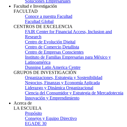
Soluciones Empresariales
Facultad e Investigación
FACULTAD
Conoce a nuestra Facultad
Facultad Global
CENTROS DE EXCELENCIA
FAIR Center for Financial Access, Inclusion and
Research
Centro de Evolución Digital
Centro de Comercio Detallista
Centro de Empresas Conscientes
Instituto de Familias Empresarias para México y
Latinoamérica
Dunning Latin America Centre
GRUPOS DE INVESTIGACIÓN
Organizaciones, Estrategia y Sostenibilidad
Negocios, Finanzas y Economía Aplicada
Liderazgo y Dinámica Organizacional
Ciencia del Consumidor y Estrategia de Mercadotecnia
Innovación y Emprendimiento
Acerca de
LA ESCUELA
Propósito
Consejos y Equipo Directivo
EGADE 30