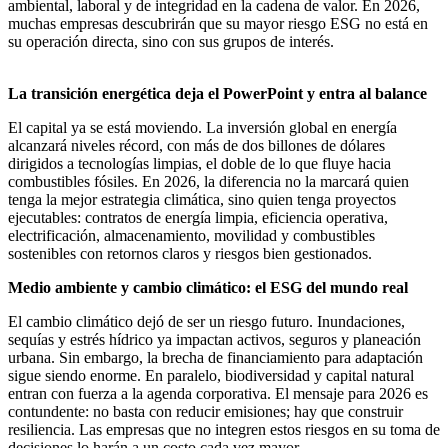
ambiental, laboral y de integridad en la cadena de valor. En 2026,
muchas empresas descubrirán que su mayor riesgo ESG no está en
su operación directa, sino con sus grupos de interés.
La transición energética deja el PowerPoint y entra al balance
El capital ya se está moviendo. La inversión global en energía
alcanzará niveles récord, con más de dos billones de dólares
dirigidos a tecnologías limpias, el doble de lo que fluye hacia
combustibles fósiles. En 2026, la diferencia no la marcará quien
tenga la mejor estrategia climática, sino quien tenga proyectos
ejecutables: contratos de energía limpia, eficiencia operativa,
electrificación, almacenamiento, movilidad y combustibles
sostenibles con retornos claros y riesgos bien gestionados.
Medio ambiente y cambio climático: el ESG del mundo real
El cambio climático dejó de ser un riesgo futuro. Inundaciones,
sequías y estrés hídrico ya impactan activos, seguros y planeación
urbana. Sin embargo, la brecha de financiamiento para adaptación
sigue siendo enorme. En paralelo, biodiversidad y capital natural
entran con fuerza a la agenda corporativa. El mensaje para 2026 es
contundente: no basta con reducir emisiones; hay que construir
resiliencia. Las empresas que no integren estos riesgos en su toma de
decisiones lo harán a un costo cada vez mayor.