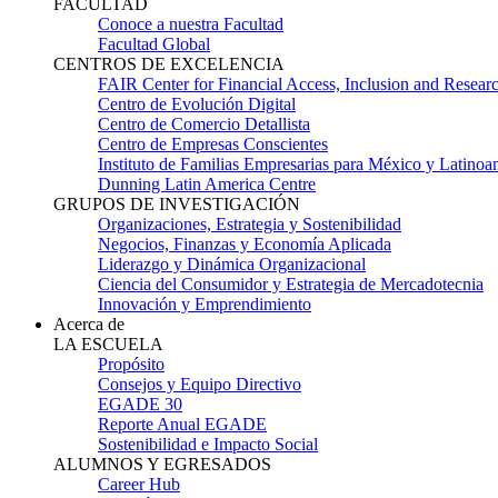
FACULTAD
Conoce a nuestra Facultad
Facultad Global
CENTROS DE EXCELENCIA
FAIR Center for Financial Access, Inclusion and Resear
Centro de Evolución Digital
Centro de Comercio Detallista
Centro de Empresas Conscientes
Instituto de Familias Empresarias para México y Latinoa
Dunning Latin America Centre
GRUPOS DE INVESTIGACIÓN
Organizaciones, Estrategia y Sostenibilidad
Negocios, Finanzas y Economía Aplicada
Liderazgo y Dinámica Organizacional
Ciencia del Consumidor y Estrategia de Mercadotecnia
Innovación y Emprendimiento
Acerca de
LA ESCUELA
Propósito
Consejos y Equipo Directivo
EGADE 30
Reporte Anual EGADE
Sostenibilidad e Impacto Social
ALUMNOS Y EGRESADOS
Career Hub