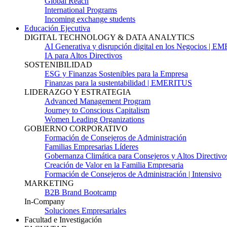
Global Reach
International Programs
Incoming exchange students
Educación Ejecutiva
DIGITAL TECHNOLOGY & DATA ANALYTICS
AI Generativa y disrupción digital en los Negocios | 
IA para Altos Directivos
SOSTENIBILIDAD
ESG y Finanzas Sostenibles para la Empresa
Finanzas para la sustentabilidad | EMERITUS
LIDERAZGO Y ESTRATEGIA
Advanced Management Program
Journey to Conscious Capitalism
Women Leading Organizations
GOBIERNO CORPORATIVO
Formación de Consejeros de Administración
Familias Empresarias Líderes
Gobernanza Climática para Consejeros y Altos Directivo
Creación de Valor en la Familia Empresaria
Formación de Consejeros de Administración | Intensivo
MARKETING
B2B Brand Bootcamp
In-Company
Soluciones Empresariales
Facultad e Investigación