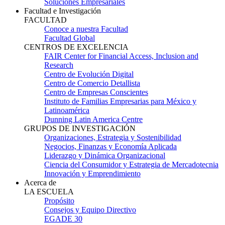
Soluciones Empresariales
Facultad e Investigación
FACULTAD
Conoce a nuestra Facultad
Facultad Global
CENTROS DE EXCELENCIA
FAIR Center for Financial Access, Inclusion and
Research
Centro de Evolución Digital
Centro de Comercio Detallista
Centro de Empresas Conscientes
Instituto de Familias Empresarias para México y
Latinoamérica
Dunning Latin America Centre
GRUPOS DE INVESTIGACIÓN
Organizaciones, Estrategia y Sostenibilidad
Negocios, Finanzas y Economía Aplicada
Liderazgo y Dinámica Organizacional
Ciencia del Consumidor y Estrategia de Mercadotecnia
Innovación y Emprendimiento
Acerca de
LA ESCUELA
Propósito
Consejos y Equipo Directivo
EGADE 30