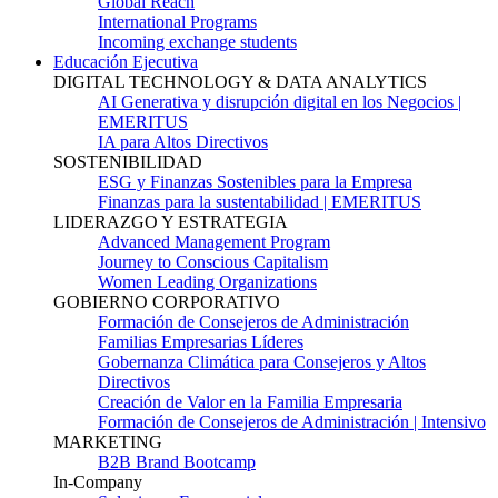
Global Reach
International Programs
Incoming exchange students
Educación Ejecutiva
DIGITAL TECHNOLOGY & DATA ANALYTICS
AI Generativa y disrupción digital en los Negocios |
EMERITUS
IA para Altos Directivos
SOSTENIBILIDAD
ESG y Finanzas Sostenibles para la Empresa
Finanzas para la sustentabilidad | EMERITUS
LIDERAZGO Y ESTRATEGIA
Advanced Management Program
Journey to Conscious Capitalism
Women Leading Organizations
GOBIERNO CORPORATIVO
Formación de Consejeros de Administración
Familias Empresarias Líderes
Gobernanza Climática para Consejeros y Altos
Directivos
Creación de Valor en la Familia Empresaria
Formación de Consejeros de Administración | Intensivo
MARKETING
B2B Brand Bootcamp
In-Company