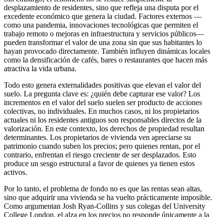
desplazamiento de residentes, sino que refleja una disputa por el
excedente económico que genera la ciudad. Factores externos —
como una pandemia, innovaciones tecnológicas que permiten el
trabajo remoto o mejoras en infraestructura y servicios públicos—
pueden transformar el valor de una zona sin que sus habitantes lo
hayan provocado directamente. También influyen dinámicas locales
como la densificación de cafés, bares o restaurantes que hacen más
atractiva la vida urbana.
Todo esto genera externalidades positivas que elevan el valor del
suelo. La pregunta clave es: ¿quién debe capturar ese valor? Los
incrementos en el valor del suelo suelen ser producto de acciones
colectivas, no individuales. En muchos casos, ni los propietarios
actuales ni los residentes antiguos son responsables directos de la
valorización. En este contexto, los derechos de propiedad resultan
determinantes. Los propietarios de vivienda ven apreciarse su
patrimonio cuando suben los precios; pero quienes rentan, por el
contrario, enfrentan el riesgo creciente de ser desplazados. Esto
produce un sesgo estructural a favor de quienes ya tienen estos
activos.
Por lo tanto, el problema de fondo no es que las rentas sean altas,
sino que adquirir una vivienda se ha vuelto prácticamente imposible.
Como argumentan Josh Ryan-Collins y sus colegas del University
College London, el alza en los precios no responde únicamente a la