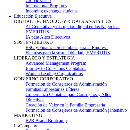
Global Reach
International Programs
Incoming exchange students
Educación Ejecutiva
DIGITAL TECHNOLOGY & DATA ANALYTICS
AI Generativa y disrupción digital en los Negocios |
EMERITUS
IA para Altos Directivos
SOSTENIBILIDAD
ESG y Finanzas Sostenibles para la Empresa
Finanzas para la sustentabilidad | EMERITUS
LIDERAZGO Y ESTRATEGIA
Advanced Management Program
Journey to Conscious Capitalism
Women Leading Organizations
GOBIERNO CORPORATIVO
Formación de Consejeros de Administración
Familias Empresarias Líderes
Gobernanza Climática para Consejeros y Altos
Directivos
Creación de Valor en la Familia Empresaria
Formación de Consejeros de Administración | Intensivo
MARKETING
B2B Brand Bootcamp
In-Company