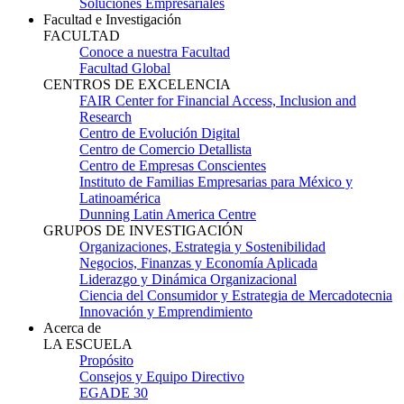
Soluciones Empresariales
Facultad e Investigación
FACULTAD
Conoce a nuestra Facultad
Facultad Global
CENTROS DE EXCELENCIA
FAIR Center for Financial Access, Inclusion and
Research
Centro de Evolución Digital
Centro de Comercio Detallista
Centro de Empresas Conscientes
Instituto de Familias Empresarias para México y
Latinoamérica
Dunning Latin America Centre
GRUPOS DE INVESTIGACIÓN
Organizaciones, Estrategia y Sostenibilidad
Negocios, Finanzas y Economía Aplicada
Liderazgo y Dinámica Organizacional
Ciencia del Consumidor y Estrategia de Mercadotecnia
Innovación y Emprendimiento
Acerca de
LA ESCUELA
Propósito
Consejos y Equipo Directivo
EGADE 30