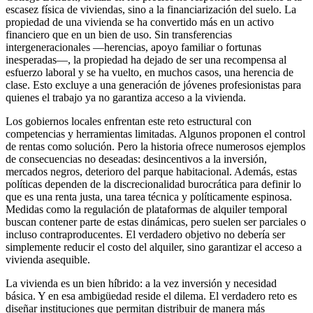
escasez física de viviendas, sino a la financiarización del suelo. La
propiedad de una vivienda se ha convertido más en un activo
financiero que en un bien de uso. Sin transferencias
intergeneracionales —herencias, apoyo familiar o fortunas
inesperadas—, la propiedad ha dejado de ser una recompensa al
esfuerzo laboral y se ha vuelto, en muchos casos, una herencia de
clase. Esto excluye a una generación de jóvenes profesionistas para
quienes el trabajo ya no garantiza acceso a la vivienda.
Los gobiernos locales enfrentan este reto estructural con
competencias y herramientas limitadas. Algunos proponen el control
de rentas como solución. Pero la historia ofrece numerosos ejemplos
de consecuencias no deseadas: desincentivos a la inversión,
mercados negros, deterioro del parque habitacional. Además, estas
políticas dependen de la discrecionalidad burocrática para definir lo
que es una renta justa, una tarea técnica y políticamente espinosa.
Medidas como la regulación de plataformas de alquiler temporal
buscan contener parte de estas dinámicas, pero suelen ser parciales o
incluso contraproducentes. El verdadero objetivo no debería ser
simplemente reducir el costo del alquiler, sino garantizar el acceso a
vivienda asequible.
La vivienda es un bien híbrido: a la vez inversión y necesidad
básica. Y en esa ambigüedad reside el dilema. El verdadero reto es
diseñar instituciones que permitan distribuir de manera más